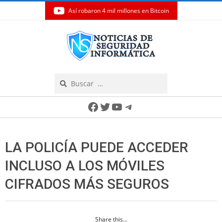
Así robaron 4 mil millones en Bitcoin
Skip
to
content
Search
Secondary
Facebook
Twitter
YouTube
Telegram
Navigation
Menu
LA POLICÍA PUEDE ACCEDER
INCLUSO A LOS MÓVILES
CIFRADOS MÁS SEGUROS
Share this...