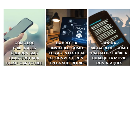
LA BRECHA
OLVIDA
CÓMO LOS HACKERS
INVISIBLE: CÓMO
METASPLOIT: CÓMO
INTERCEPTAN OTPS
LOS AGENTES DE IA
PREDATOR HACKEA
Y LLAMADAS
SE CONVIRTIERON
CUALQUIER MÓVIL
MÓVILES SIN
EN LA SUPERFICIE
CON ATAQUES
‘HACKEAR’ — EL
DE ATAQUE MÁS
PUBLICITARIOS
INCREÍBLE PODER DE
PELIGROSA DE
CERO-CLIC
LOS SIM BOXES”
2025–2026