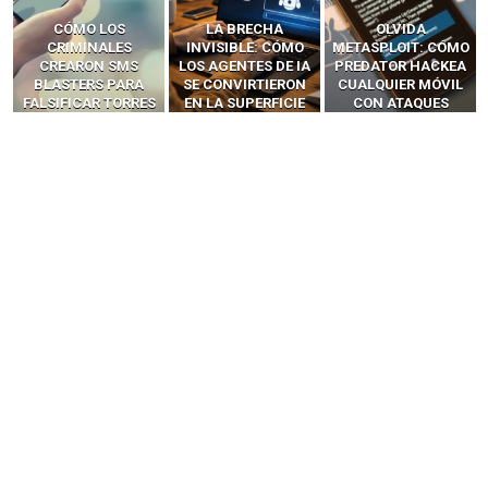
LA BRECHA
OLVIDA
CÓMO LOS HACKERS
INVISIBLE: CÓMO
METASPLOIT: CÓMO
INTERCEPTAN OTPS
LOS AGENTES DE IA
PREDATOR HACKEA
Y LLAMADAS
SE CONVIRTIERON
CUALQUIER MÓVIL
MÓVILES SIN
EN LA SUPERFICIE
CON ATAQUES
‘HACKEAR’ — EL
DE ATAQUE MÁS
PUBLICITARIOS
INCREÍBLE PODER DE
PELIGROSA DE
CERO-CLIC
LOS SIM BOXES”
2025–2026