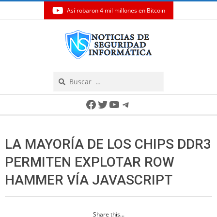
Así robaron 4 mil millones en Bitcoin
Skip
to
content
Search
Secondary
Facebook
Twitter
YouTube
Telegram
Navigation
Menu
LA MAYORÍA DE LOS CHIPS DDR3
PERMITEN EXPLOTAR ROW
HAMMER VÍA JAVASCRIPT
Share this...