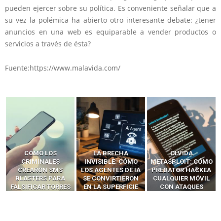
pueden ejercer sobre su política. Es conveniente señalar que a
su vez la polémica ha abierto otro interesante debate: ¿tener
anuncios en una web es equiparable a vender productos o
servicios a través de ésta?
Fuente:https://www.malavida.com/
LA BRECHA
OLVIDA
CÓMO LOS HACKERS
INVISIBLE: CÓMO
METASPLOIT: CÓMO
INTERCEPTAN OTPS
LOS AGENTES DE IA
PREDATOR HACKEA
Y LLAMADAS
SE CONVIRTIERON
CUALQUIER MÓVIL
MÓVILES SIN
EN LA SUPERFICIE
CON ATAQUES
‘HACKEAR’ — EL
DE ATAQUE MÁS
PUBLICITARIOS
INCREÍBLE PODER DE
PELIGROSA DE
CERO-CLIC
LOS SIM BOXES”
2025–2026