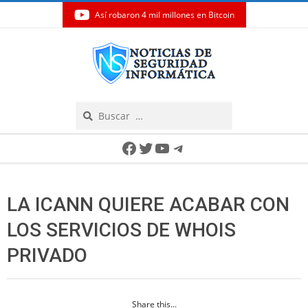
Así robaron 4 mil millones en Bitcoin
Skip
to
content
Search
Secondary
Facebook
Twitter
YouTube
Telegram
Navigation
Menu
LA ICANN QUIERE ACABAR CON
LOS SERVICIOS DE WHOIS
PRIVADO
Share this...