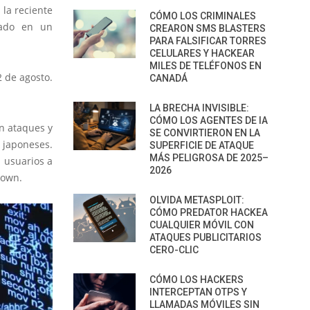
 la reciente
CÓMO LOS CRIMINALES
izado en un
CREARON SMS BLASTERS
PARA FALSIFICAR TORRES
CELULARES Y HACKEAR
MILES DE TELÉFONOS EN
2 de agosto.
CANADÁ
LA BRECHA INVISIBLE:
CÓMO LOS AGENTES DE IA
en ataques y
SE CONVIRTIERON EN LA
 japoneses.
SUPERFICIE DE ATAQUE
MÁS PELIGROSA DE 2025–
s usuarios a
2026
down.
OLVIDA METASPLOIT:
CÓMO PREDATOR HACKEA
CUALQUIER MÓVIL CON
ATAQUES PUBLICITARIOS
CERO-CLIC
CÓMO LOS HACKERS
INTERCEPTAN OTPS Y
LLAMADAS MÓVILES SIN