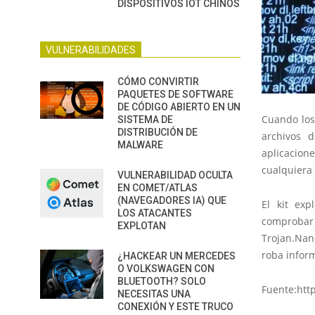
DISPOSITIVOS IOT CHINOS
VULNERABILIDADES
CÓMO CONVIRTIR
PAQUETES DE SOFTWARE
DE CÓDIGO ABIERTO EN UN
Cuando los
SISTEMA DE
DISTRIBUCIÓN DE
archivos 
MALWARE
aplicacion
cualquiera 
VULNERABILIDAD OCULTA
EN COMET/ATLAS
(NAVEGADORES IA) QUE
El kit exp
LOS ATACANTES
comprobar 
EXPLOTAN
Trojan.Nan
roba infor
¿HACKEAR UN MERCEDES
O VOLKSWAGEN CON
BLUETOOTH? SOLO
Fuente:htt
NECESITAS UNA
CONEXIÓN Y ESTE TRUCO