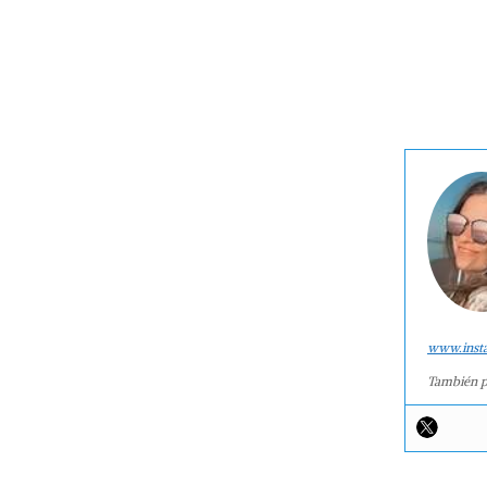
www.inst
También p