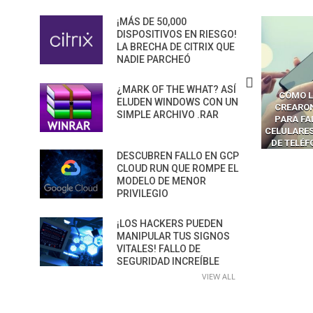
¡MÁS DE 50,000
DISPOSITIVOS EN RIESGO!
LA BRECHA DE CITRIX QUE
NADIE PARCHEÓ
¿MARK OF THE WHAT? ASÍ
CÓMO LOS HACKERS
CÓMO LAVAR EL CEREBRO A
CÓMO L
ELUDEN WINDOWS CON UN
MANIPULAN GITHUB
LOS NAVEGADORES CON IA
CREARO
SIMPLE ARCHIVO .RAR
PILOT DENTRO DE VS CODE
PARA ROBAR SECRETOS
PARA FA
CELULARES
DE TELÉ
DESCUBREN FALLO EN GCP
CLOUD RUN QUE ROMPE EL
MODELO DE MENOR
PRIVILEGIO
¡LOS HACKERS PUEDEN
MANIPULAR TUS SIGNOS
VITALES! FALLO DE
SEGURIDAD INCREÍBLE
VIEW ALL