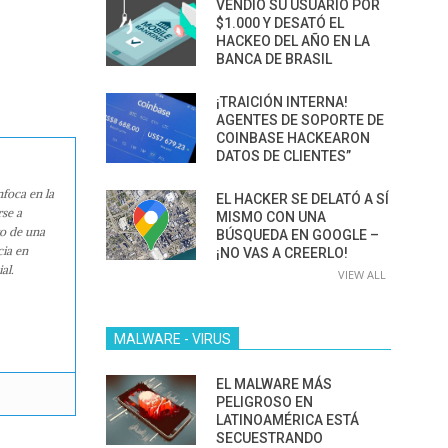
VENDIÓ SU USUARIO POR
$1.000 Y DESATÓ EL
HACKEO DEL AÑO EN LA
BANCA DE BRASIL
¡TRAICIÓN INTERNA!
AGENTES DE SOPORTE DE
COINBASE HACKEARON
DATOS DE CLIENTES”
nfoca en la
EL HACKER SE DELATÓ A SÍ
rse a
MISMO CON UNA
ro de una
BÚSQUEDA EN GOOGLE –
cia en
¡NO VAS A CREERLO!
al.
VIEW ALL
MALWARE - VIRUS
EL MALWARE MÁS
PELIGROSO EN
LATINOAMÉRICA ESTÁ
SECUESTRANDO