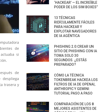
‘HACKEAR’ — EL INCREÍBLE
PODER DE LOS SIM BOXES”
13 TÉCNICAS
RIDÍCULAMENTE FÁCILES
PARA HACKEAR Y
EXPLOTAR NAVEGADORES
DE IA AGÉNTICA
computadora
PHISHING 2.0:CREAR UN
bientes de
SITIO DE PHISHING CON IA
 actuaba si
TOMA SOLO 30
SEGUNDOS. ¿ESTÁS
ción.
PREPARADO?
 después de
CÓMO LA TÉCNICA
e despliega
TOKENBREAK HACKEA LOS
FILTROS DE IA DE OPENAI,
a trasera y
ANTHROPIC Y GEMINI:
TUTORIAL PASO A PASO
COMPARACIÓN DE LOS 8
MEJORES ASISTENTES DE