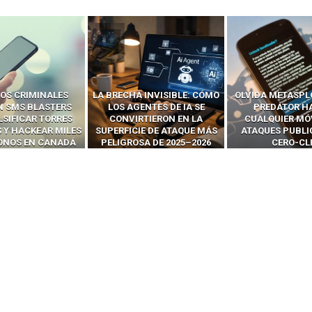
OS CRIMINALES
LA BRECHA INVISIBLE: CÓMO
OLVIDA METASPL
N SMS BLASTERS
LOS AGENTES DE IA SE
PREDATOR H
LSIFICAR TORRES
CONVIRTIERON EN LA
CUALQUIER MÓ
 Y HACKEAR MILES
SUPERFICIE DE ATAQUE MÁS
ATAQUES PUBLI
FONOS EN CANADÁ
PELIGROSA DE 2025–2026
CERO-CL