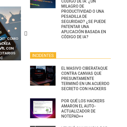
CÓDIGO DE IA: ¿UN
MILAGRO DE
PRODUCTIVIDAD O UNA
PESADILLA DE
SEGURIDAD? ¿SE PUEDE
PATENTAR UNA
APLICACIÓN BASADA EN
CÓDIGO DE IA?
OIT: CÓMO
CÓMO LOS HACKERS
13 TÉCNICAS
ACKEA
INTERCEPTAN OTPS Y
RIDÍCULAMENTE FÁCILE
VIL CON
LLAMADAS MÓVILES SIN
PARA HACKEAR Y EXPLO
CITARIOS
‘HACKEAR’ — EL INCREÍBLE
NAVEGADORES DE IA
INCIDENTES
IC
PODER DE LOS SIM BOXES”
AGÉNTICA
EL MASIVO CIBERATAQUE
CONTRA CANVAS QUE
PRESUNTAMENTE
TERMINÓ EN UN ACUERDO
SECRETO CON HACKERS
POR QUÉ LOS HACKERS
AMARON EL AUTO-
ACTUALIZADOR DE
NOTEPAD++