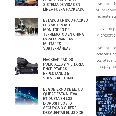
DESPUÉS DE QUE EL
Symantec ha
SISTEMA DE VISAS EN
LÍNEA FUERA HACKEADO
vulnerabil
reciente at
ESTADOS UNIDOS HACKEO
LOS SISTEMAS DE
El exploit 
MONITOREO DE
TERREMOTOS EN CHINA
Microsoft c
PARA ESPIAR BASES
MILITARES
Symantec ob
SUBTERRÁNEAS
colocar un
HACKEAR RADIOS
Los atacant
POLICIALES Y MILITARES
una página
ENCRIPTADAS
EXPLOTANDO 5
VULNERABILIDADES
EL GOBIERNO DE EE. UU.
QUIERE ESTA NUEVA
ETIQUETA EN LOS
DISPOSITIVOS IOT
SEGUROS O QUIERE
DESALENTAR EL USO DE