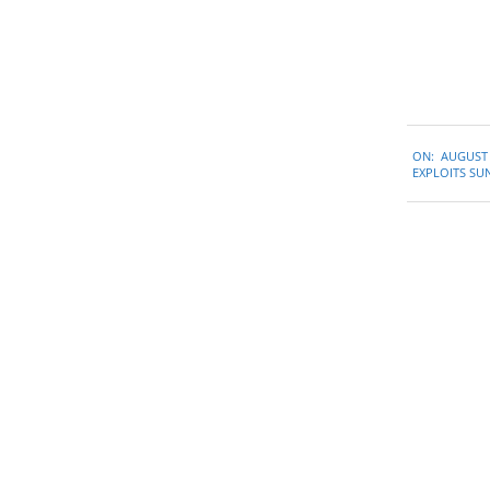
2015-
ON:
AUGUST 
08-
EXPLOITS S
28