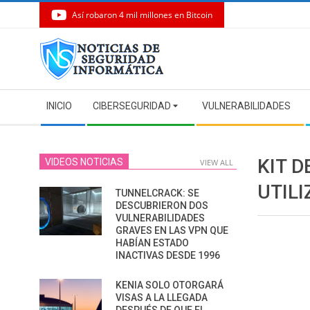
Así robaron 4 mil millones en Bitcoin
Skip
to
content
Secondary
INICIO
CIBERSEGURIDAD
VULNERABILIDADES
Navigation
Menu
KIT 
VIDEOS NOTICIAS
VIEW ALL
UTILI
TUNNELCRACK: SE
DESCUBRIERON DOS
VULNERABILIDADES
GRAVES EN LAS VPN QUE
HABÍAN ESTADO
INACTIVAS DESDE 1996
KENIA SOLO OTORGARÁ
VISAS A LA LLEGADA