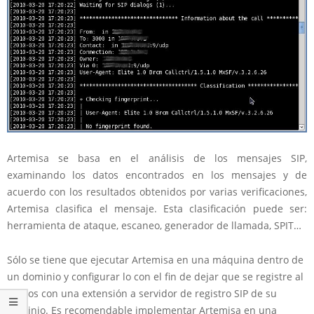
Artemisa se basa en el análisis de los mensajes SIP,
examinando los datos encontrados en los mensajes y de
acuerdo con los resultados obtenidos por varias verificaciones,
Artemisa clasifica el mensaje. Esta clasificación puede ser:
herramienta de ataque, escaneo,
generador
de llamada, SPIT…
Sólo se tiene que ejecutar Artemisa en una máquina dentro de
un dominio y configurar lo con el fin de dejar que se registre al
menos con una extensión a servidor de registro SIP de su
dominio. Es recomendable implementar Artemisa en una