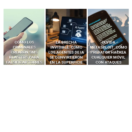
LA BRECHA
OLVIDA
CÓMO LOS HACKERS
INVISIBLE: CÓMO
METASPLOIT: CÓMO
INTERCEPTAN OTPS
LOS AGENTES DE IA
PREDATOR HACKEA
Y LLAMADAS
SE CONVIRTIERON
CUALQUIER MÓVIL
MÓVILES SIN
EN LA SUPERFICIE
CON ATAQUES
‘HACKEAR’ — EL
DE ATAQUE MÁS
PUBLICITARIOS
INCREÍBLE PODER DE
PELIGROSA DE
CERO-CLIC
LOS SIM BOXES”
2025–2026