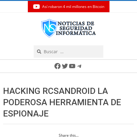
Así robaron 4 mil millones en Bitcoin
Skip
to
content
Search
Secondary
Facebook
Twitter
YouTube
Telegram
Navigation
Menu
HACKING RCSANDROID LA
PODEROSA HERRAMIENTA DE
ESPIONAJE
Share this...