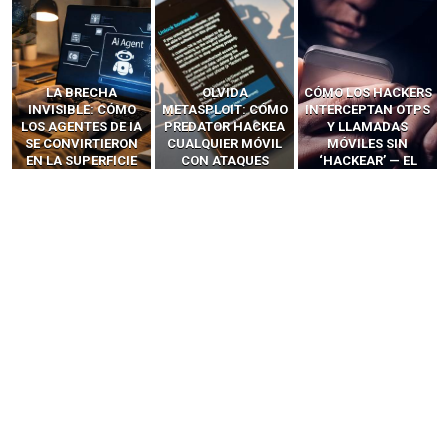
LA BRECHA
OLVIDA
CÓMO LOS HACKERS
INVISIBLE: CÓMO
METASPLOIT: CÓMO
INTERCEPTAN OTPS
LOS AGENTES DE IA
PREDATOR HACKEA
Y LLAMADAS
SE CONVIRTIERON
CUALQUIER MÓVIL
MÓVILES SIN
EN LA SUPERFICIE
CON ATAQUES
‘HACKEAR’ — EL
DE ATAQUE MÁS
PUBLICITARIOS
INCREÍBLE PODER DE
PELIGROSA DE
CERO-CLIC
LOS SIM BOXES”
2025–2026