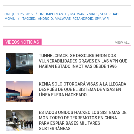
2015-
ON:
JULY 25, 2015
IN:
IMPORTANTES
,
MALWARE - VIRUS
,
SEGURIDAD
07-
MÓVIL
TAGGED:
ANDROID
,
MALWARE
,
RCSANDROID
,
SPY
,
WIFI
25
VIDEOS NOTICIAS
VIEW ALL
TUNNELCRACK: SE DESCUBRIERON DOS
VULNERABILIDADES GRAVES EN LAS VPN QUE
HABÍAN ESTADO INACTIVAS DESDE 1996
KENIA SOLO OTORGARÁ VISAS A LA LLEGADA
DESPUÉS DE QUE EL SISTEMA DE VISAS EN
LÍNEA FUERA HACKEADO
ESTADOS UNIDOS HACKEO LOS SISTEMAS DE
MONITOREO DE TERREMOTOS EN CHINA
PARA ESPIAR BASES MILITARES
SUBTERRÁNEAS