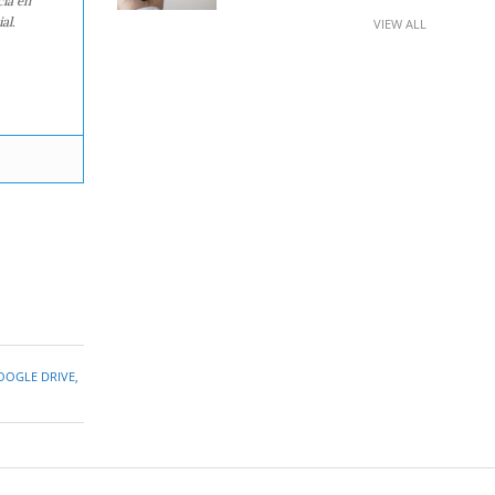
cia en
al.
VIEW ALL
OOGLE DRIVE
,