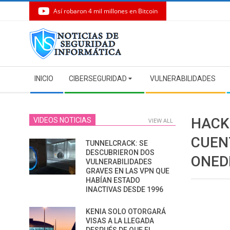
Así robaron 4 mil millones en Bitcoin
Skip
to
content
Secondary
INICIO
CIBERSEGURIDAD
VULNERABILIDADES
Navigation
Menu
HACK
VIDEOS NOTICIAS
VIEW ALL
CUEN
TUNNELCRACK: SE
DESCUBRIERON DOS
ONED
VULNERABILIDADES
GRAVES EN LAS VPN QUE
HABÍAN ESTADO
INACTIVAS DESDE 1996
KENIA SOLO OTORGARÁ
VISAS A LA LLEGADA