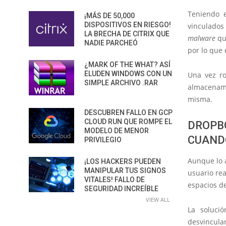
Teniendo 
¡MÁS DE 50,000
DISPOSITIVOS EN RIESGO!
vinculados
LA BRECHA DE CITRIX QUE
malware
que
NADIE PARCHEÓ
por lo que 
¿MARK OF THE WHAT? ASÍ
ELUDEN WINDOWS CON UN
Una vez ro
SIMPLE ARCHIVO .RAR
almacenami
misma.
DESCUBREN FALLO EN GCP
CLOUD RUN QUE ROMPE EL
DROPB
MODELO DE MENOR
CUAND
PRIVILEGIO
Aunque lo 
¡LOS HACKERS PUEDEN
MANIPULAR TUS SIGNOS
usuario rea
VITALES! FALLO DE
espacios de
SEGURIDAD INCREÍBLE
VIEW ALL
La soluci
desvincular