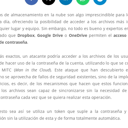
ios de almacenamiento en la nube son algo imprescindible para l
a día, ofreciendo la posibilidad de acceder a los archivos más 
quier lugar y equipo. Sin embargo, no todo es bueno y expertos e
tado que
Dropbox
,
Google Drive
o
OneDrive
permiten el
acceso
de contraseña
.
ás exactos, un atacante podría acceder a los archivos de los usua
de hacer uso de la contraseña de la cuenta, utilizando lo que se 
 MITC (
Man in the Cloud
). Este ataque que han descubierto e
no se aprovecha de fallos de seguridad existentes, sino de la imp
vicios, es decir, de los mecanismos que hacen que estos funcio
 los archivos sean capaz de sincronizarse sin la necesidad de s
contraseña cada vez que se quiera realizar esta operación.
sto sea así se utiliza un token que suple a la contraseña y
ión sin la utilización de esta y de forma totalmente automática.