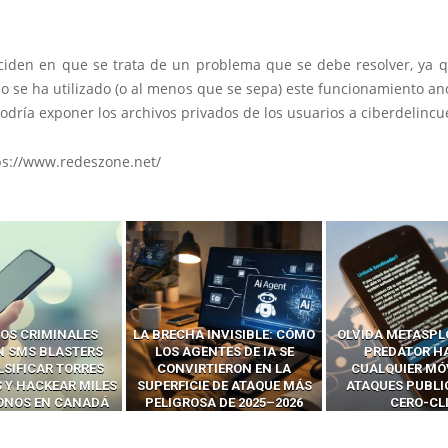
ciden en que se trata de un problema que se debe resolver, ya q
 se ha utilizado (o al menos que se sepa) este funcionamiento an
odría exponer los archivos privados de los usuarios a ciberdelincu
ps://www.redeszone.net/
 INVISIBLE: CÓMO
OLVIDA METASPLOIT: CÓMO
CÓMO LOS HA
ENTES DE IA SE
PREDATOR HACKEA
INTERCEPTAN 
RTIERON EN LA
CUALQUIER MÓVIL CON
LLAMADAS MÓVI
IE DE ATAQUE MÁS
ATAQUES PUBLICITARIOS
‘HACKEAR’ — EL 
SA DE 2025–2026
CERO-CLIC
PODER DE LOS S