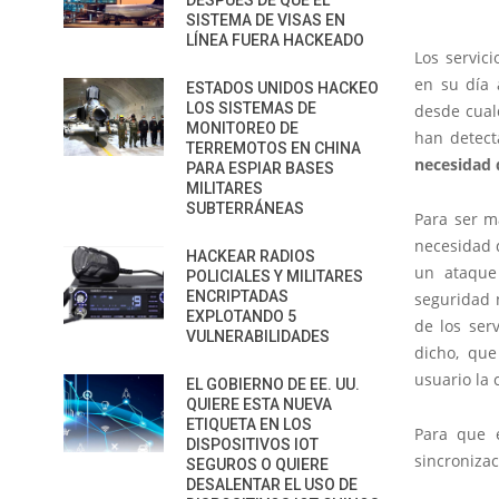
DESPUÉS DE QUE EL
SISTEMA DE VISAS EN
LÍNEA FUERA HACKEADO
Los servic
en su día 
ESTADOS UNIDOS HACKEO
LOS SISTEMAS DE
desde cual
MONITOREO DE
han detec
TERREMOTOS EN CHINA
necesidad 
PARA ESPIAR BASES
MILITARES
SUBTERRÁNEAS
Para ser m
necesidad 
HACKEAR RADIOS
un ataque
POLICIALES Y MILITARES
ENCRIPTADAS
seguridad 
EXPLOTANDO 5
de los ser
VULNERABILIDADES
dicho, que
usuario la 
EL GOBIERNO DE EE. UU.
QUIERE ESTA NUEVA
ETIQUETA EN LOS
Para que e
DISPOSITIVOS IOT
sincronizac
SEGUROS O QUIERE
DESALENTAR EL USO DE