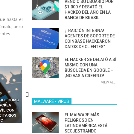
VENDIÓ SU USUARIO POR
$1.000 Y DESATÓ EL
HACKEO DEL AÑO EN LA
BANCA DE BRASIL
ue hasta el
ómalo, pero
¡TRAICIÓN INTERNA!
entes.
AGENTES DE SOPORTE DE
COINBASE HACKEARON
DATOS DE CLIENTES”
EL HACKER SE DELATÓ A SÍ
MISMO CON UNA
BÚSQUEDA EN GOOGLE –
¡NO VAS A CREERLO!
VIEW ALL
CKERS
13 TÉCNICAS
CÓMO LOS HACKERS
MALWARE - VIRUS
OTPS Y
RIDÍCULAMENTE FÁCILES
MANIPULAN GITHUB
LES SIN
PARA HACKEAR Y EXPLOTAR
COPILOT DENTRO DE VS C
EL MALWARE MÁS
INCREÍBLE
NAVEGADORES DE IA
PELIGROSO EN
IM BOXES”
AGÉNTICA
LATINOAMÉRICA ESTÁ
SECUESTRANDO