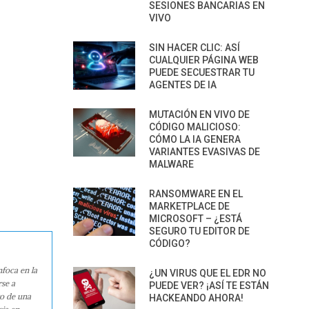
SESIONES BANCARIAS EN
VIVO
SIN HACER CLIC: ASÍ
CUALQUIER PÁGINA WEB
PUEDE SECUESTRAR TU
AGENTES DE IA
MUTACIÓN EN VIVO DE
CÓDIGO MALICIOSO:
CÓMO LA IA GENERA
VARIANTES EVASIVAS DE
MALWARE
RANSOMWARE EN EL
MARKETPLACE DE
MICROSOFT – ¿ESTÁ
SEGURO TU EDITOR DE
CÓDIGO?
nfoca en la
¿UN VIRUS QUE EL EDR NO
rse a
PUEDE VER? ¡ASÍ TE ESTÁN
ro de una
HACKEANDO AHORA!