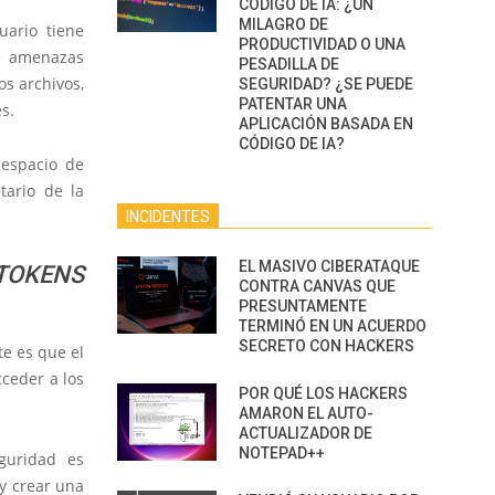
CÓDIGO DE IA: ¿UN
MILAGRO DE
ario tiene
PRODUCTIVIDAD O UNA
de amenazas
PESADILLA DE
os archivos,
SEGURIDAD? ¿SE PUEDE
PATENTAR UNA
s.
APLICACIÓN BASADA EN
CÓDIGO DE IA?
 espacio de
tario de la
INCIDENTES
EL MASIVO CIBERATAQUE
TOKENS
CONTRA CANVAS QUE
PRESUNTAMENTE
TERMINÓ EN UN ACUERDO
SECRETO CON HACKERS
e es que el
cceder a los
POR QUÉ LOS HACKERS
AMARON EL AUTO-
ACTUALIZADOR DE
NOTEPAD++
guridad es
 y crear una