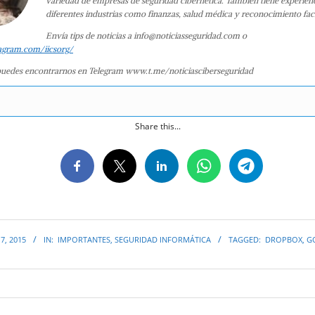
variedad de empresas de seguridad cibernética. También tiene experien
diferentes industrias como finanzas, salud médica y reconocimiento faci
Envía tips de noticias a info@noticiasseguridad.com o
agram.com/iicsorg/
uedes encontrarnos en Telegram www.t.me/noticiasciberseguridad
Share this...
7, 2015
IN:
IMPORTANTES
,
SEGURIDAD INFORMÁTICA
TAGGED:
DROPBOX
,
G