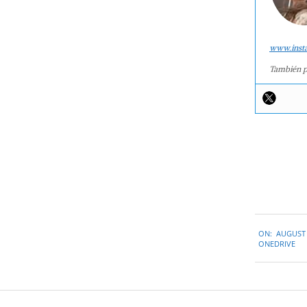
www.inst
También p
2015-
ON:
AUGUST 
08-
ONEDRIVE
07