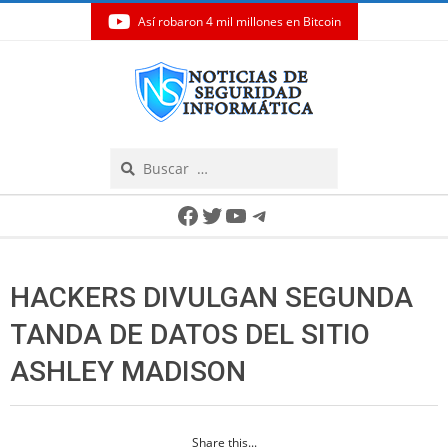
Así robaron 4 mil millones en Bitcoin
Skip
to
content
Search
Secondary
Facebook
Twitter
YouTube
Telegram
Navigation
Menu
HACKERS DIVULGAN SEGUNDA
TANDA DE DATOS DEL SITIO
ASHLEY MADISON
Share this...