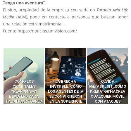
Tenga una aventura”
.
El sitio, propiedad de la empresa con sede en
Toronto Avid Life
Media
(ALM), pone en contacto a personas que buscan tener
una relación extramatrimonial.
Fuente:https://noticias.univision.com/
LA BRECHA
OLVIDA
CÓMO LOS HACKERS
INVISIBLE: CÓMO
METASPLOIT: CÓMO
INTERCEPTAN OTPS
LOS AGENTES DE IA
PREDATOR HACKEA
Y LLAMADAS
SE CONVIRTIERON
CUALQUIER MÓVIL
MÓVILES SIN
EN LA SUPERFICIE
CON ATAQUES
‘HACKEAR’ — EL
DE ATAQUE MÁS
PUBLICITARIOS
INCREÍBLE PODER DE
PELIGROSA DE
CERO-CLIC
LOS SIM BOXES”
2025–2026