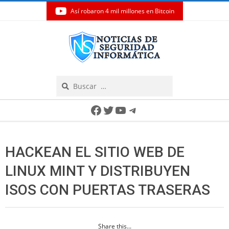
Así robaron 4 mil millones en Bitcoin
Skip
to
content
Search
Secondary
Facebook
Twitter
YouTube
Telegram
Navigation
Menu
HACKEAN EL SITIO WEB DE
LINUX MINT Y DISTRIBUYEN
ISOS CON PUERTAS TRASERAS
Share this...