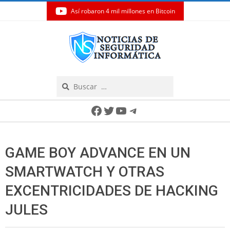
Así robaron 4 mil millones en Bitcoin
Skip
to
content
Search
Secondary
Facebook
Twitter
YouTube
Telegram
Navigation
Menu
GAME BOY ADVANCE EN UN
SMARTWATCH Y OTRAS
EXCENTRICIDADES DE HACKING
JULES