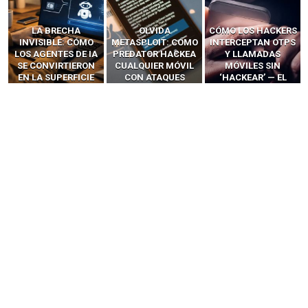
LA BRECHA
OLVIDA
CÓMO LOS HACKERS
INVISIBLE: CÓMO
METASPLOIT: CÓMO
INTERCEPTAN OTPS
LOS AGENTES DE IA
PREDATOR HACKEA
Y LLAMADAS
SE CONVIRTIERON
CUALQUIER MÓVIL
MÓVILES SIN
EN LA SUPERFICIE
CON ATAQUES
‘HACKEAR’ — EL
DE ATAQUE MÁS
PUBLICITARIOS
INCREÍBLE PODER DE
PELIGROSA DE
CERO-CLIC
LOS SIM BOXES”
2025–2026