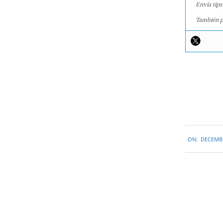
Envía tips
También p
2015-
ON:
DECEMBE
12-
11