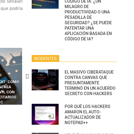
tos señalan
CÓDIGO DE IA: ¿UN
MILAGRO DE
 que podría
PRODUCTIVIDAD O UNA
PESADILLA DE
SEGURIDAD? ¿SE PUEDE
PATENTAR UNA
APLICACIÓN BASADA EN
CÓDIGO DE IA?
INCIDENTES
EL MASIVO CIBERATAQUE
CONTRA CANVAS QUE
OIT: CÓMO
CÓMO LOS HACKERS
13 TÉCNICAS
PRESUNTAMENTE
ACKEA
INTERCEPTAN OTPS Y
RIDÍCULAMENTE FÁCILE
TERMINÓ EN UN ACUERDO
VIL CON
LLAMADAS MÓVILES SIN
PARA HACKEAR Y EXPLO
SECRETO CON HACKERS
CITARIOS
‘HACKEAR’ — EL INCREÍBLE
NAVEGADORES DE IA
IC
PODER DE LOS SIM BOXES”
AGÉNTICA
POR QUÉ LOS HACKERS
AMARON EL AUTO-
ACTUALIZADOR DE
NOTEPAD++