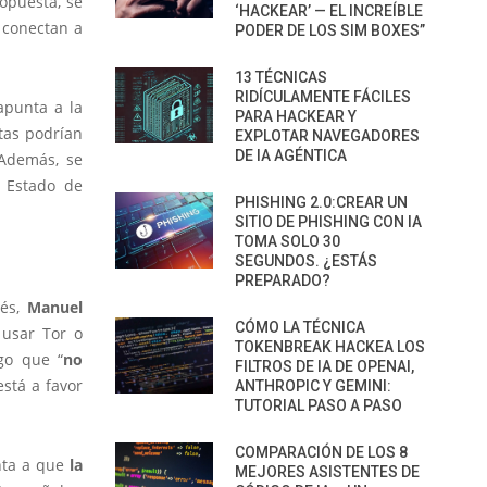
ropuesta, se
‘HACKEAR’ — EL INCREÍBLE
conectan a
PODER DE LOS SIM BOXES”
13 TÉCNICAS
RIDÍCULAMENTE FÁCILES
apunta a la
PARA HACKEAR Y
tas podrían
EXPLOTAR NAVEGADORES
DE IA AGÉNTICA
 Además, se
l Estado de
PHISHING 2.0:CREAR UN
SITIO DE PHISHING CON IA
TOMA SOLO 30
SEGUNDOS. ¿ESTÁS
PREPARADO?
cés,
Manuel
CÓMO LA TÉCNICA
 usar Tor o
TOKENBREAK HACKEA LOS
go que “
no
FILTROS DE IA DE OPENAI,
stá a favor
ANTHROPIC Y GEMINI:
TUTORIAL PASO A PASO
COMPARACIÓN DE LOS 8
unta a que
la
MEJORES ASISTENTES DE