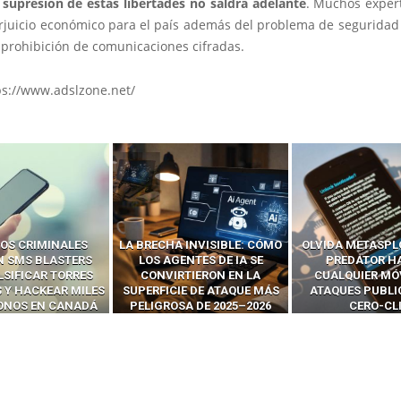
supresión de estas libertades no saldrá adelante
. Muchos exper
erjuicio económico para el país además del problema de seguridad
 prohibición de comunicaciones cifradas.
ps://www.adslzone.net/
OS CRIMINALES
LA BRECHA INVISIBLE: CÓMO
OLVIDA METASPL
N SMS BLASTERS
LOS AGENTES DE IA SE
PREDATOR H
LSIFICAR TORRES
CONVIRTIERON EN LA
CUALQUIER MÓ
 Y HACKEAR MILES
SUPERFICIE DE ATAQUE MÁS
ATAQUES PUBLI
FONOS EN CANADÁ
PELIGROSA DE 2025–2026
CERO-CL