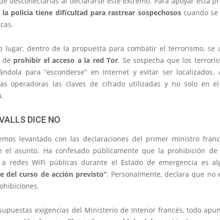
de desconectarlas al declararse este extremo. Para apoyar esta p
la policía tiene dificultad para rastrear sospechosos
cuando se 
cas.
 lugar, dentro de la propuesta para combatir el terrorismo, se 
d de
prohibir el acceso a la red Tor
. Se sospecha que los terroris
izándola para “esconderse” en Internet y evitar ser localizados.
las operadoras las claves de cifrado utilizadas y no solo en e
.
VALLS DICE NO
mos levantado con las declaraciones del primer ministro fran
re el asunto. Ha confesado públicamente que la prohibición de
 a redes WiFi públicas durante el Estado de emergencia es al
e del curso de acción previsto”
. Personalmente, declara que no e
ohibiciones.
 supuestas exigencias del Ministerio de Interior francés, todo ap