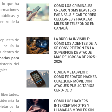
s lo que ha
CÓMO LOS CRIMINALES
formaciones
CREARON SMS BLASTERS
PARA FALSIFICAR TORRES
públicas y
CELULARES Y HACKEAR
entro de la
MILES DE TELÉFONOS EN
CANADÁ
LA BRECHA INVISIBLE:
ropuesta de
CÓMO LOS AGENTES DE IA
 incluía la
SE CONVIRTIERON EN LA
s dentro de
SUPERFICIE DE ATAQUE
MÁS PELIGROSA DE 2025–
narias para
2026
sterio del
gales.
OLVIDA METASPLOIT:
CÓMO PREDATOR HACKEA
CUALQUIER MÓVIL CON
ATAQUES PUBLICITARIOS
CERO-CLIC
libertades.
ideraría la
CÓMO LOS HACKERS
INTERCEPTAN OTPS Y
etarios la
LLAMADAS MÓVILES SIN