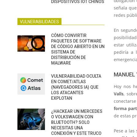
obligación 
DISPOSITIVOS IOT CHINOS
señala que
redes públi
VULNERABILIDADES
En segundo
CÓMO CONVIRTIR
posibilida
PAQUETES DE SOFTWARE
estar util
DE CÓDIGO ABIERTO EN UN
pediría a 
SISTEMA DE
DISTRIBUCIÓN DE
emergencia
MALWARE
MANUEL 
VULNERABILIDAD OCULTA
EN COMET/ATLAS
Hoy nos he
(NAVEGADORES IA) QUE
LOS ATACANTES
Valls
, sob
EXPLOTAN
conectarse
forma part
¿HACKEAR UN MERCEDES
de estas pr
O VOLKSWAGEN CON
BLUETOOTH? SOLO
NECESITAS UNA
Pese a las
CONEXIÓN Y ESTE TRUCO