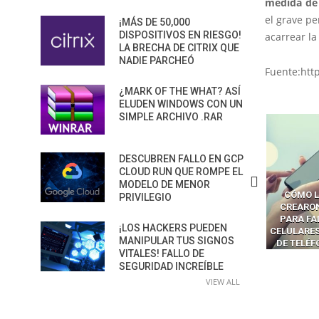
medida de 
el grave p
¡MÁS DE 50,000
DISPOSITIVOS EN RIESGO!
acarrear la
LA BRECHA DE CITRIX QUE
NADIE PARCHEÓ
Fuente:htt
¿MARK OF THE WHAT? ASÍ
ELUDEN WINDOWS CON UN
SIMPLE ARCHIVO .RAR
DESCUBREN FALLO EN GCP
CLOUD RUN QUE ROMPE EL
MODELO DE MENOR
CÓMO LOS HACKERS
CÓMO LAVAR EL CEREBRO A
CÓMO L
PRIVILEGIO
MANIPULAN GITHUB
LOS NAVEGADORES CON IA
CREARO
PILOT DENTRO DE VS CODE
PARA ROBAR SECRETOS
PARA FA
¡LOS HACKERS PUEDEN
CELULARES
MANIPULAR TUS SIGNOS
DE TELÉ
VITALES! FALLO DE
SEGURIDAD INCREÍBLE
VIEW ALL