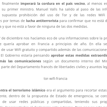
e finalmente
imperará la cordura en el país vecino
, al menos e
 su primer ministro. Manuel Valls ha salido al paso de las in
 supuesta prohibición del uso de Tor y de las redes WiFi 
as por temas de
lucha antiterrorista
para confirmar que no está d
a y que no está a favor de ninguna de las dos medidas.
7 de diciembre nos hacíamos eco de una informaciones sobre la p
 quería aprobar en Francia a principios de año. En ella se
n de usar WiFi gratuito y compartido además de las comunicacione
. El Gobierno estaría pensando
aprobar estas medidas extraordi
 más las comunicaciones
según un documento interno del Mini
r parte del Departamento francés de libertades civiles y asuntos le
ontra el terrorismo islámico
era el argumento para recortar estas 
nte, dentro de la propuesta de Estado de emergencia, se cons
ad de usar redes públicas y compartidas, teniendo sus propi