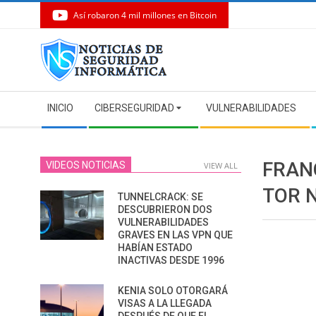
Así robaron 4 mil millones en Bitcoin
Skip
to
content
Secondary
INICIO
CIBERSEGURIDAD
VULNERABILIDADES
Navigation
Menu
FRAN
VIDEOS NOTICIAS
VIEW ALL
TOR N
TUNNELCRACK: SE
DESCUBRIERON DOS
VULNERABILIDADES
GRAVES EN LAS VPN QUE
HABÍAN ESTADO
INACTIVAS DESDE 1996
KENIA SOLO OTORGARÁ
VISAS A LA LLEGADA