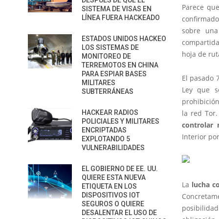
DESPUÉS DE QUE EL
Parece qu
SISTEMA DE VISAS EN
LÍNEA FUERA HACKEADO
confirmado
sobre una
ESTADOS UNIDOS HACKEO
compartid
LOS SISTEMAS DE
hoja de rut
MONITOREO DE
TERREMOTOS EN CHINA
PARA ESPIAR BASES
El pasado 
MILITARES
Ley que se
SUBTERRÁNEAS
prohibició
HACKEAR RADIOS
la red Tor
POLICIALES Y MILITARES
controlar
ENCRIPTADAS
Interior po
EXPLOTANDO 5
VULNERABILIDADES
EL GOBIERNO DE EE. UU.
QUIERE ESTA NUEVA
La
lucha c
ETIQUETA EN LOS
DISPOSITIVOS IOT
Concretame
SEGUROS O QUIERE
posibilid
DESALENTAR EL USO DE