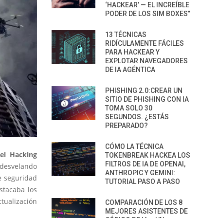
‘HACKEAR’ — EL INCREÍBLE
PODER DE LOS SIM BOXES”
13 TÉCNICAS
RIDÍCULAMENTE FÁCILES
PARA HACKEAR Y
EXPLOTAR NAVEGADORES
DE IA AGÉNTICA
PHISHING 2.0:CREAR UN
SITIO DE PHISHING CON IA
TOMA SOLO 30
SEGUNDOS. ¿ESTÁS
PREPARADO?
CÓMO LA TÉCNICA
del Hacking
TOKENBREAK HACKEA LOS
FILTROS DE IA DE OPENAI,
 desvelando
ANTHROPIC Y GEMINI:
e seguridad
TUTORIAL PASO A PASO
stacaba los
tualización
COMPARACIÓN DE LOS 8
MEJORES ASISTENTES DE