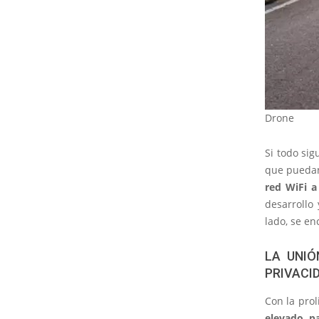
Drone
Si todo sig
que pued
red WiFi a
desarrollo
lado, se en
LA UNIÓ
PRIVACI
Con la prol
elevado pa