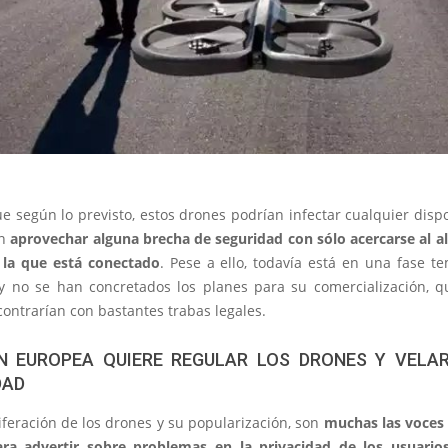
ue según lo previsto, estos drones podrían infectar cualquier dispo
an
aprovechar alguna brecha de seguridad con sólo acercarse al al
 la que está conectado
. Pese a ello, todavía está en una fase t
 y no se han concretados los planes para su comercialización, q
contrarían con bastantes trabas legales.
N EUROPEA QUIERE REGULAR LOS DRONES Y VELA
DAD
iferación de los drones y su popularización, son
muchas las voces
ra advertir sobre problemas en la privacidad de los usuario