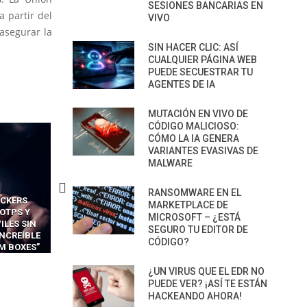
SESIONES BANCARIAS EN
a partir del
VIVO
 asegurar la
SIN HACER CLIC: ASÍ
CUALQUIER PÁGINA WEB
PUEDE SECUESTRAR TU
AGENTES DE IA
MUTACIÓN EN VIVO DE
CÓDIGO MALICIOSO:
CÓMO LA IA GENERA
VARIANTES EVASIVAS DE
MALWARE
RANSOMWARE EN EL
CKERS
13 TÉCNICAS
CÓMO LOS HACKERS
MARKETPLACE DE
OTPS Y
RIDÍCULAMENTE FÁCILES
MANIPULAN GITHUB
MICROSOFT – ¿ESTÁ
LES SIN
PARA HACKEAR Y EXPLOTAR
COPILOT DENTRO DE VS C
SEGURO TU EDITOR DE
INCREÍBLE
NAVEGADORES DE IA
CÓDIGO?
IM BOXES”
AGÉNTICA
¿UN VIRUS QUE EL EDR NO
PUEDE VER? ¡ASÍ TE ESTÁN
HACKEANDO AHORA!