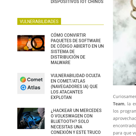
DISPOSITIVOS IOT CHINOS
VULNERABILIDADES
CÓMO CONVIRTIR
PAQUETES DE SOFTWARE
DE CÓDIGO ABIERTO EN UN
SISTEMA DE
DISTRIBUCIÓN DE
MALWARE
VULNERABILIDAD OCULTA
EN COMET/ATLAS
(NAVEGADORES IA) QUE
LOS ATACANTES
Curiosamen
EXPLOTAN
Team
, la 
¿HACKEAR UN MERCEDES
los progra
O VOLKSWAGEN CON
aprovechad
BLUETOOTH? SOLO
encontrado
NECESITAS UNA
CONEXIÓN Y ESTE TRUCO
para que v