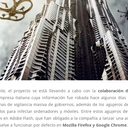
te, el proyecto se está llevando a cabo con la
colaboración 
empresa italiana cuya información fue robada hace algunos días
mas de vigilancia masiva de gobiernos, además de los agujeros d
os para infectar ordenadores y móviles. Entre estos agujeros de
s en Adobe Flash, que han obligado a la compañía a lanzar una ac
uelve a funcionar por defecto en
Mozilla Firefox y Google Chrome
.