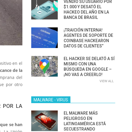
VENDIÓ SU USUARIO POR
$1.000 Y DESATÓ EL
HACKEO DEL AÑO EN LA
BANCA DE BRASIL
¡TRAICIÓN INTERNA!
AGENTES DE SOPORTE DE
COINBASE HACKEARON
DATOS DE CLIENTES”
EL HACKER SE DELATÓ A SÍ
sitivo en el
MISMO CON UNA
BÚSQUEDA EN GOOGLE –
cance de la
¡NO VAS A CREERLO!
emprana del
VIEW ALL
ue por otro
MALWARE - VIRUS
R POR LA
EL MALWARE MÁS
PELIGROSO EN
LATINOAMÉRICA ESTÁ
 que se han
SECUESTRANDO
s
. La Unión