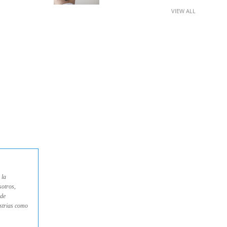
VIEW ALL
 la
sotros,
 de
ustrias como