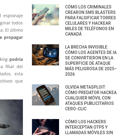
CÓMO LOS CRIMINALES
CREARON SMS BLASTERS
l espionaje
PARA FALSIFICAR TORRES
ginar todos
CELULARES Y HACKEAR
MILES DE TELÉFONOS EN
. El último
CANADÁ
e propagar
LA BRECHA INVISIBLE:
CÓMO LOS AGENTES DE IA
SE CONVIRTIERON EN LA
king
podría
SUPERFICIE DE ATAQUE
 filial del
MÁS PELIGROSA DE 2025–
lados, esta
2026
itivos que
OLVIDA METASPLOIT:
CÓMO PREDATOR HACKEA
CUALQUIER MÓVIL CON
ATAQUES PUBLICITARIOS
CERO-CLIC
CÓMO LOS HACKERS
INTERCEPTAN OTPS Y
LLAMADAS MÓVILES SIN