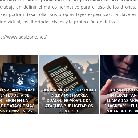
rabaja en definir el marco normativo para el uso de los drones, 
íses podrán desarrollar sus propias leyes específicas. La clave es
individual, las libertades civiles y la protección de datos.
ps://www.adslzone.net/
 INVISIBLE: CÓMO
OLVIDA METASPLOIT: CÓMO
CÓMO LOS HA
ENTES DE IA SE
PREDATOR HACKEA
INTERCEPTAN 
RTIERON EN LA
CUALQUIER MÓVIL CON
LLAMADAS MÓVI
IE DE ATAQUE MÁS
ATAQUES PUBLICITARIOS
‘HACKEAR’ — EL 
SA DE 2025–2026
CERO-CLIC
PODER DE LOS S