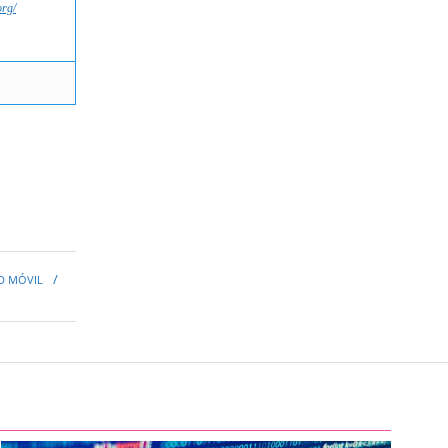
org/
D MÓVIL