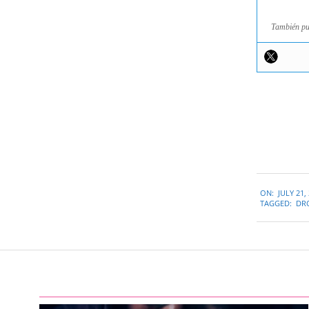
También pu
2015-
ON:
JULY 21,
07-
TAGGED:
DR
21