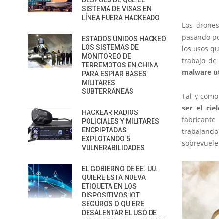
DESPUÉS DE QUE EL
SISTEMA DE VISAS EN
LÍNEA FUERA HACKEADO
Los drone
pasando po
ESTADOS UNIDOS HACKEO
LOS SISTEMAS DE
los usos q
MONITOREO DE
trabajo de
TERREMOTOS EN CHINA
malware ut
PARA ESPIAR BASES
MILITARES
SUBTERRÁNEAS
Tal y como
ser el ciel
HACKEAR RADIOS
fabricante
POLICIALES Y MILITARES
ENCRIPTADAS
trabajand
EXPLOTANDO 5
sobrevuel
VULNERABILIDADES
EL GOBIERNO DE EE. UU.
QUIERE ESTA NUEVA
ETIQUETA EN LOS
DISPOSITIVOS IOT
SEGUROS O QUIERE
DESALENTAR EL USO DE