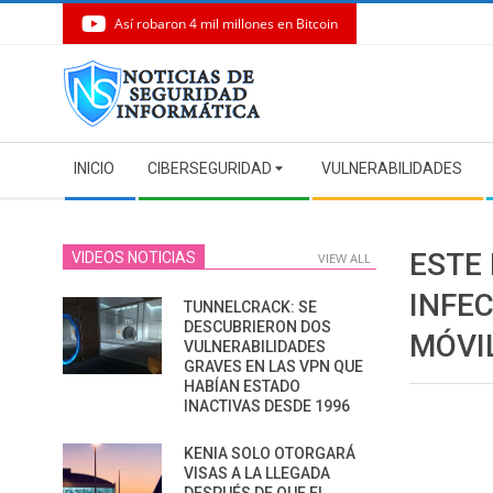
Así robaron 4 mil millones en Bitcoin
Skip
to
content
Secondary
INICIO
CIBERSEGURIDAD
VULNERABILIDADES
Navigation
Menu
ESTE 
VIDEOS NOTICIAS
VIEW ALL
INFE
TUNNELCRACK: SE
DESCUBRIERON DOS
MÓVI
VULNERABILIDADES
GRAVES EN LAS VPN QUE
HABÍAN ESTADO
INACTIVAS DESDE 1996
KENIA SOLO OTORGARÁ
VISAS A LA LLEGADA