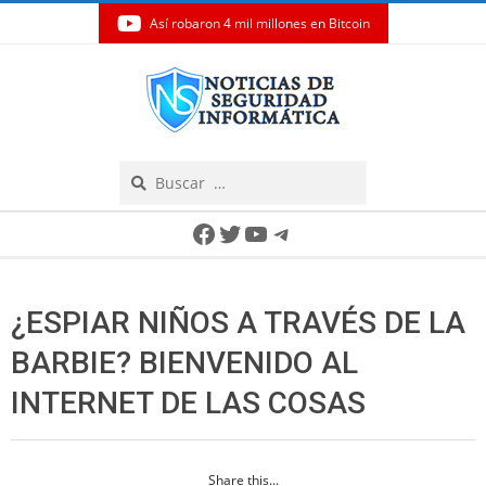
Así robaron 4 mil millones en Bitcoin
Skip
to
content
Search
Secondary
Facebook
Twitter
YouTube
Telegram
Navigation
Menu
¿ESPIAR NIÑOS A TRAVÉS DE LA
BARBIE? BIENVENIDO AL
INTERNET DE LAS COSAS
Share this...