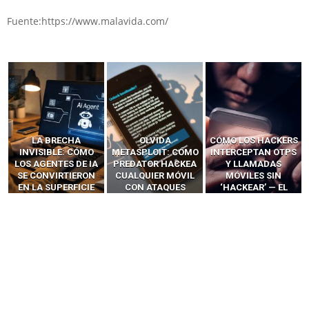
Fuente:https://www.malavida.com/
LA BRECHA
OLVIDA
CÓMO LOS HACKERS
INVISIBLE: CÓMO
METASPLOIT: CÓMO
INTERCEPTAN OTPS
LOS AGENTES DE IA
PREDATOR HACKEA
Y LLAMADAS
SE CONVIRTIERON
CUALQUIER MÓVIL
MÓVILES SIN
EN LA SUPERFICIE
CON ATAQUES
‘HACKEAR’ — EL
DE ATAQUE MÁS
PUBLICITARIOS
INCREÍBLE PODER DE
PELIGROSA DE
CERO-CLIC
LOS SIM BOXES”
2025–2026