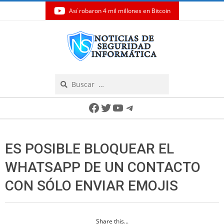
Así robaron 4 mil millones en Bitcoin
Skip
to
content
Search
Secondary
Facebook
Twitter
YouTube
Telegram
Navigation
Menu
ES POSIBLE BLOQUEAR EL
WHATSAPP DE UN CONTACTO
CON SÓLO ENVIAR EMOJIS
Share this...