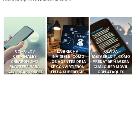
LA BRECHA
OLVIDA
CÓMO LOS HACKERS
INVISIBLE: CÓMO
METASPLOIT: CÓMO
INTERCEPTAN OTPS
LOS AGENTES DE IA
PREDATOR HACKEA
Y LLAMADAS
SE CONVIRTIERON
CUALQUIER MÓVIL
MÓVILES SIN
EN LA SUPERFICIE
CON ATAQUES
‘HACKEAR’ — EL
DE ATAQUE MÁS
PUBLICITARIOS
INCREÍBLE PODER DE
PELIGROSA DE
CERO-CLIC
LOS SIM BOXES”
2025–2026