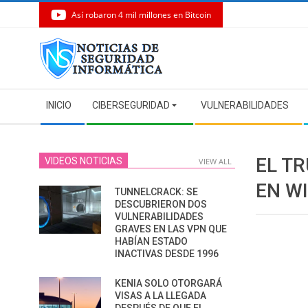
Así robaron 4 mil millones en Bitcoin
Skip
to
content
Secondary
INICIO
CIBERSEGURIDAD
VULNERABILIDADES
Navigation
Menu
EL TR
VIDEOS NOTICIAS
VIEW ALL
EN W
TUNNELCRACK: SE
DESCUBRIERON DOS
VULNERABILIDADES
GRAVES EN LAS VPN QUE
HABÍAN ESTADO
INACTIVAS DESDE 1996
KENIA SOLO OTORGARÁ
VISAS A LA LLEGADA