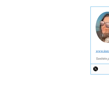
www.inst
También p