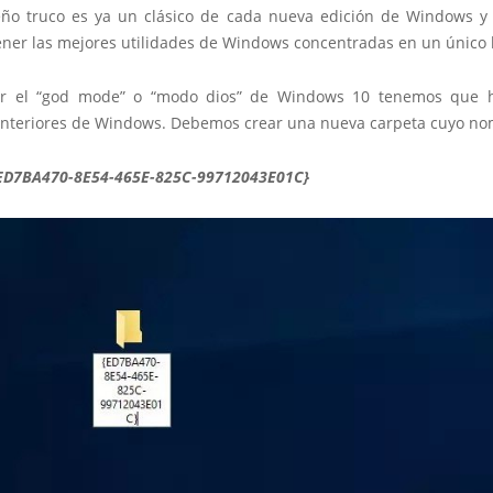
ño truco es ya un clásico de cada nueva edición de Windows 
ener las mejores utilidades de Windows concentradas en un único 
var el “god mode” o “modo dios” de Windows 10 tenemos que 
anteriores de Windows. Debemos crear una nueva carpeta cuyo no
ED7BA470-8E54-465E-825C-99712043E01C}