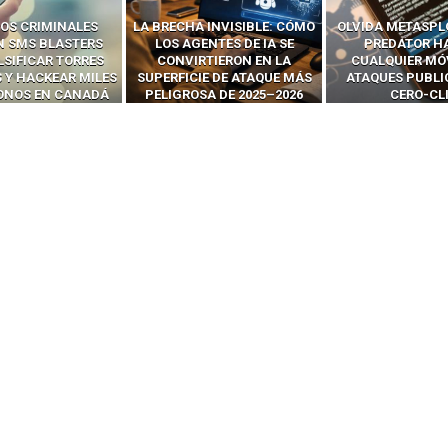
 INVISIBLE: CÓMO
OLVIDA METASPLOIT: CÓMO
CÓMO LOS HA
ENTES DE IA SE
PREDATOR HACKEA
INTERCEPTAN 
RTIERON EN LA
CUALQUIER MÓVIL CON
LLAMADAS MÓVI
IE DE ATAQUE MÁS
ATAQUES PUBLICITARIOS
‘HACKEAR’ — EL 
SA DE 2025–2026
CERO-CLIC
PODER DE LOS S