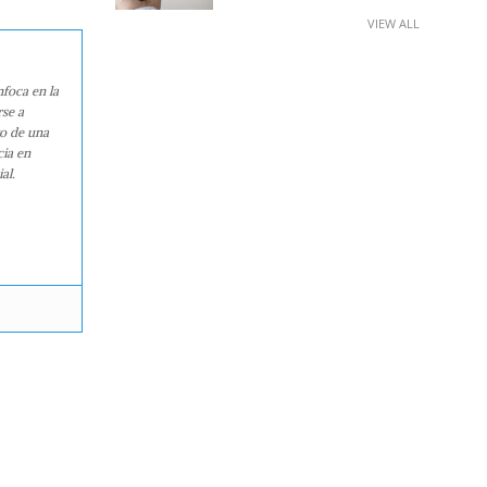
VIEW ALL
nfoca en la
rse a
ro de una
cia en
al.