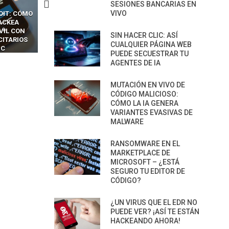
SESIONES BANCARIAS EN
VIVO
CKERS
13 TÉCNICAS
CÓMO LOS HACKERS
OTPS Y
RIDÍCULAMENTE FÁCILES
MANIPULAN GITHUB
LES SIN
PARA HACKEAR Y EXPLOTAR
COPILOT DENTRO DE VS C
SIN HACER CLIC: ASÍ
INCREÍBLE
NAVEGADORES DE IA
CUALQUIER PÁGINA WEB
IM BOXES”
AGÉNTICA
PUEDE SECUESTRAR TU
AGENTES DE IA
MUTACIÓN EN VIVO DE
CÓDIGO MALICIOSO:
CÓMO LA IA GENERA
VARIANTES EVASIVAS DE
MALWARE
RANSOMWARE EN EL
MARKETPLACE DE
MICROSOFT – ¿ESTÁ
SEGURO TU EDITOR DE
CÓDIGO?
¿UN VIRUS QUE EL EDR NO
PUEDE VER? ¡ASÍ TE ESTÁN
HACKEANDO AHORA!