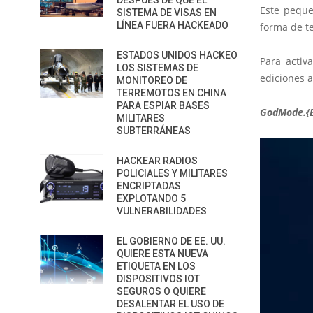
DESPUÉS DE QUE EL
Este peque
SISTEMA DE VISAS EN
LÍNEA FUERA HACKEADO
forma de t
ESTADOS UNIDOS HACKEO
Para acti
LOS SISTEMAS DE
ediciones 
MONITOREO DE
TERREMOTOS EN CHINA
PARA ESPIAR BASES
GodMode.{
MILITARES
SUBTERRÁNEAS
HACKEAR RADIOS
POLICIALES Y MILITARES
ENCRIPTADAS
EXPLOTANDO 5
VULNERABILIDADES
EL GOBIERNO DE EE. UU.
QUIERE ESTA NUEVA
ETIQUETA EN LOS
DISPOSITIVOS IOT
SEGUROS O QUIERE
DESALENTAR EL USO DE