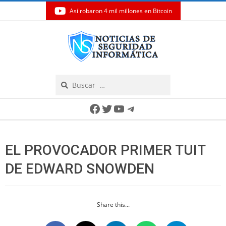
Así robaron 4 mil millones en Bitcoin
Skip
to
content
Search
Secondary
Facebook
Twitter
YouTube
Telegram
Navigation
Menu
EL PROVOCADOR PRIMER TUIT
DE EDWARD SNOWDEN
Share this...