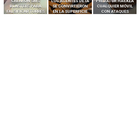
LOS AGENTES DE IA
PREDATOR HACKEA
Y LLAMADAS
SE CONVIRTIERON
CUALQUIER MÓVIL
MÓVILES SIN
EN LA SUPERFICIE
CON ATAQUES
‘HACKEAR’ — EL
DE ATAQUE MÁS
PUBLICITARIOS
INCREÍBLE PODER DE
PELIGROSA DE
CERO-CLIC
LOS SIM BOXES”
2025–2026