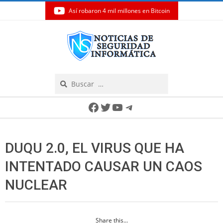
Así robaron 4 mil millones en Bitcoin
Skip
to
content
Search
Secondary
Facebook
Twitter
YouTube
Telegram
Navigation
Menu
DUQU 2.0, EL VIRUS QUE HA
INTENTADO CAUSAR UN CAOS
NUCLEAR
Share this...