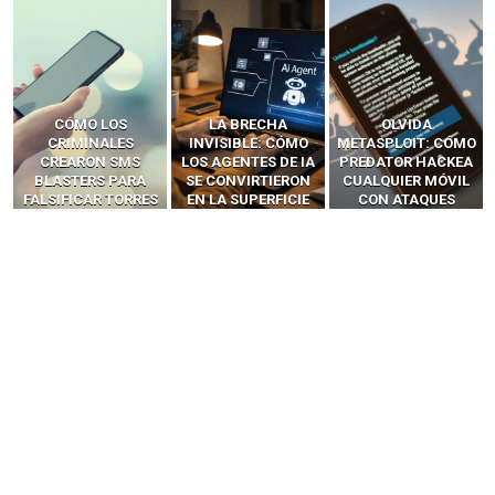
LA BRECHA
OLVIDA
CÓMO LOS HACKERS
INVISIBLE: CÓMO
METASPLOIT: CÓMO
INTERCEPTAN OTPS
LOS AGENTES DE IA
PREDATOR HACKEA
Y LLAMADAS
SE CONVIRTIERON
CUALQUIER MÓVIL
MÓVILES SIN
EN LA SUPERFICIE
CON ATAQUES
‘HACKEAR’ — EL
DE ATAQUE MÁS
PUBLICITARIOS
INCREÍBLE PODER DE
PELIGROSA DE
CERO-CLIC
LOS SIM BOXES”
2025–2026