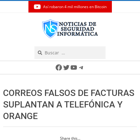
Así robaron 4 mil millones en Bitcoin
Skip
to
content
Search
Secondary
Facebook
Twitter
YouTube
Telegram
Navigation
Menu
CORREOS FALSOS DE FACTURAS
SUPLANTAN A TELEFÓNICA Y
ORANGE
Share this...