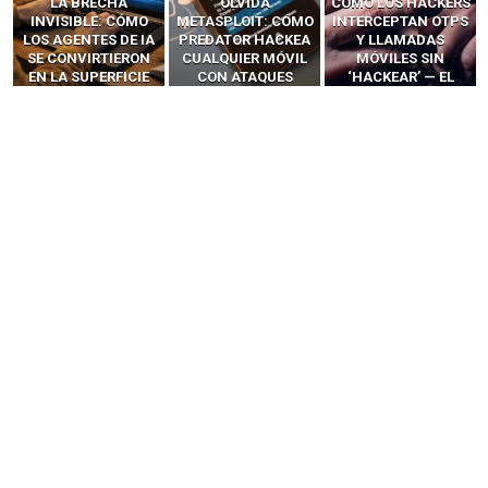
LA BRECHA
OLVIDA
CÓMO LOS HACKERS
INVISIBLE: CÓMO
METASPLOIT: CÓMO
INTERCEPTAN OTPS
LOS AGENTES DE IA
PREDATOR HACKEA
Y LLAMADAS
SE CONVIRTIERON
CUALQUIER MÓVIL
MÓVILES SIN
EN LA SUPERFICIE
CON ATAQUES
‘HACKEAR’ — EL
DE ATAQUE MÁS
PUBLICITARIOS
INCREÍBLE PODER DE
PELIGROSA DE
CERO-CLIC
LOS SIM BOXES”
2025–2026