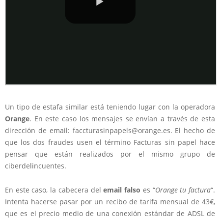
Un tipo de estafa similar está teniendo lugar con la operadora
Orange
. En este caso los mensajes se envían a través de esta
dirección de email:
faccturasinpapels@orange.es
. El hecho de
que los dos fraudes usen el término
Facturas sin papel
hace
pensar que están realizados por el mismo grupo de
ciberdelincuentes.
En este caso, la cabecera del
email falso
es “
Orange tu factura
“.
Intenta hacerse pasar por un recibo de tarifa mensual de 43€,
que es el precio medio de una conexión estándar de ADSL de