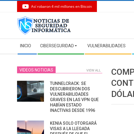
Así robaron 4 mil millones en Bitcoin
Skip
to
content
Secondary
INICIO
CIBERSEGURIDAD
VULNERABILIDADES
Navigation
Menu
COMP
VIDEOS NOTICIAS
VIEW ALL
CONT
TUNNELCRACK: SE
DESCUBRIERON DOS
DÓLA
VULNERABILIDADES
GRAVES EN LAS VPN QUE
HABÍAN ESTADO
INACTIVAS DESDE 1996
KENIA SOLO OTORGARÁ
VISAS A LA LLEGADA