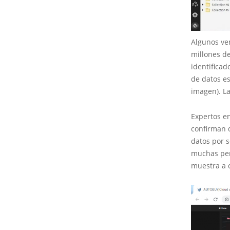
Algunos ven
millones de
identifica
de datos e
imagen). La
Expertos e
confirman 
datos por s
muchas per
muestra a 