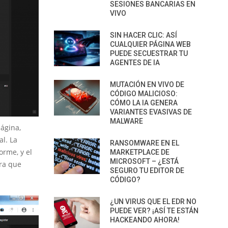
SESIONES BANCARIAS EN
VIVO
SIN HACER CLIC: ASÍ
CUALQUIER PÁGINA WEB
PUEDE SECUESTRAR TU
AGENTES DE IA
MUTACIÓN EN VIVO DE
CÓDIGO MALICIOSO:
CÓMO LA IA GENERA
VARIANTES EVASIVAS DE
MALWARE
ágina,
l. La
RANSOMWARE EN EL
rme, y el
MARKETPLACE DE
MICROSOFT – ¿ESTÁ
ra que
SEGURO TU EDITOR DE
CÓDIGO?
¿UN VIRUS QUE EL EDR NO
PUEDE VER? ¡ASÍ TE ESTÁN
HACKEANDO AHORA!