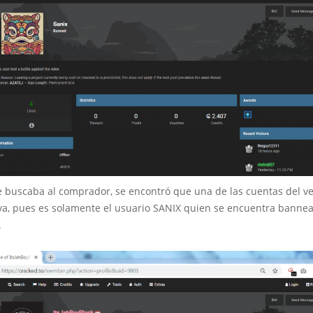
e buscaba al comprador, se encontró que una de las cuentas del 
iva, pues es solamente el usuario SANIX quien se encuentra bannea
.