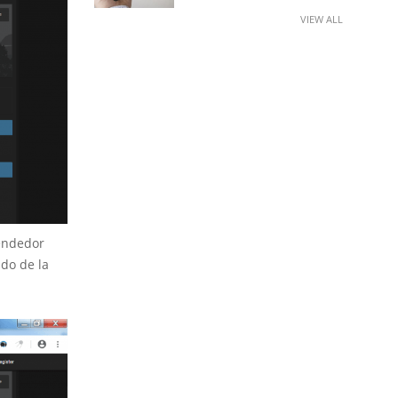
VIEW ALL
vendedor
do de la