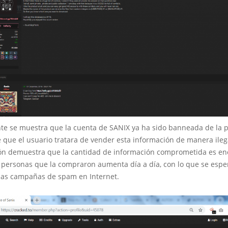
te se muestra que la cuenta de SANIX ya ha sido banneada de la p
que el usuario tratara de vender esta información de manera ilega
ión demuestra que la cantidad de información comprometida es eno
personas que la compraron aumenta día a día, con lo que se espe
as campañas de spam en Internet.