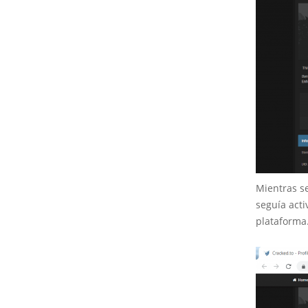
Mientras s
seguía act
plataforma