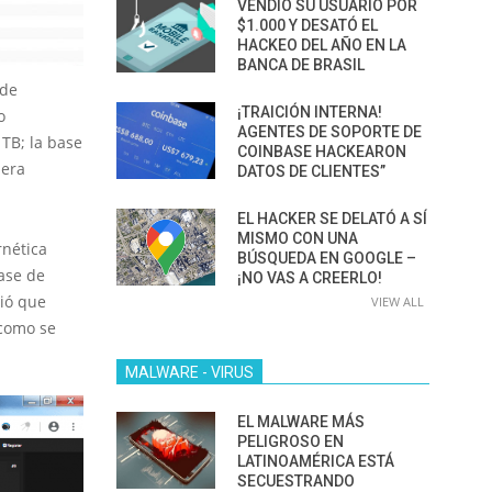
VENDIÓ SU USUARIO POR
$1.000 Y DESATÓ EL
HACKEO DEL AÑO EN LA
BANCA DE BRASIL
 de
¡TRAICIÓN INTERNA!
o
AGENTES DE SOPORTE DE
TB; la base
COINBASE HACKEARON
mera
DATOS DE CLIENTES”
EL HACKER SE DELATÓ A SÍ
MISMO CON UNA
rnética
BÚSQUEDA EN GOOGLE –
ase de
¡NO VAS A CREERLO!
rió que
VIEW ALL
 como se
MALWARE - VIRUS
EL MALWARE MÁS
PELIGROSO EN
LATINOAMÉRICA ESTÁ
SECUESTRANDO