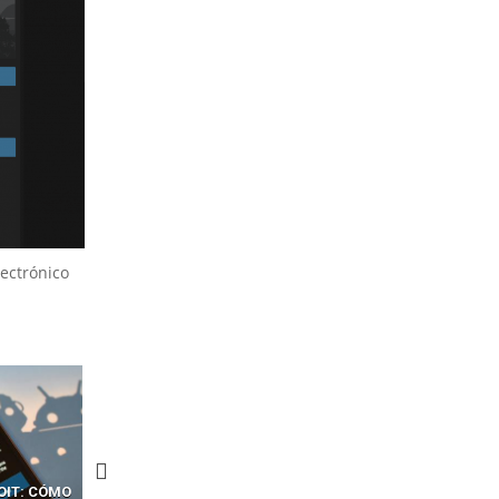
ectrónico
CKERS
13 TÉCNICAS
CÓMO LOS HACKERS