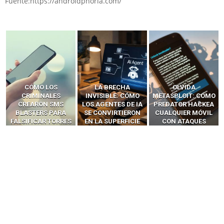
Fuente:https://androidphoria.com/
LA BRECHA
OLVIDA
CÓMO LOS HACKERS
INVISIBLE: CÓMO
METASPLOIT: CÓMO
INTERCEPTAN OTPS
LOS AGENTES DE IA
PREDATOR HACKEA
Y LLAMADAS
SE CONVIRTIERON
CUALQUIER MÓVIL
MÓVILES SIN
EN LA SUPERFICIE
CON ATAQUES
‘HACKEAR’ — EL
DE ATAQUE MÁS
PUBLICITARIOS
INCREÍBLE PODER DE
PELIGROSA DE
CERO-CLIC
LOS SIM BOXES”
2025–2026