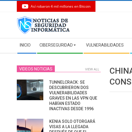
Así robaron 4 mil millones en Bitcoin
Skip
to
content
Secondary
INICIO
CIBERSEGURIDAD
VULNERABILIDADES
Navigation
Menu
CHIN
VIDEOS NOTICIAS
VIEW ALL
CONS
TUNNELCRACK: SE
DESCUBRIERON DOS
VULNERABILIDADES
GRAVES EN LAS VPN QUE
HABÍAN ESTADO
INACTIVAS DESDE 1996
KENIA SOLO OTORGARÁ
VISAS A LA LLEGADA