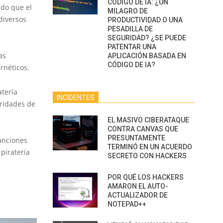
CÓDIGO DE IA: ¿UN
ado que el
MILAGRO DE
diversos
PRODUCTIVIDAD O UNA
PESADILLA DE
SEGURIDAD? ¿SE PUEDE
PATENTAR UNA
as
APLICACIÓN BASADA EN
CÓDIGO DE IA?
rnéticos.
atería
INCIDENTES
oridades de
EL MASIVO CIBERATAQUE
CONTRA CANVAS QUE
PRESUNTAMENTE
anciones
TERMINÓ EN UN ACUERDO
piratería
SECRETO CON HACKERS
POR QUÉ LOS HACKERS
AMARON EL AUTO-
ACTUALIZADOR DE
NOTEPAD++