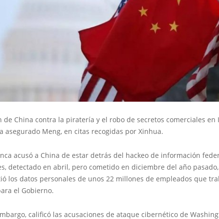
n de China contra la piratería y el robo de secretos comerciales en 
ha asegurado Meng, en citas recogidas por Xinhua.
nca acusó a China de estar detrás del hackeo de información feder
es, detectado en abril, pero cometido en diciembre del año pasado
ó los datos personales de unos 22 millones de empleados que tra
ara el Gobierno.
embargo, calificó las acusaciones de ataque cibernético de Washin