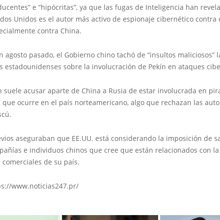
ucentes” e “hipócritas”, ya que las fugas de Inteligencia han revel
dos Unidos es el autor más activo de espionaje cibernético contra 
pecialmente contra China.
 agosto pasado, el Gobierno chino tachó de “insultos maliciosos” l
s estadounidenses sobre la involucración de Pekín en ataques cibe
suele acusar aparte de China a Rusia de estar involucrada en pir
a que ocurre en el país norteamericano, algo que rechazan las aut
scú.
evios aseguraban que EE.UU. está considerando la imposición de s
añías e individuos chinos que cree que están relacionados con la 
 comerciales de su país.
ps://www.noticias247.pr/