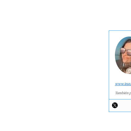
www.inst
También p