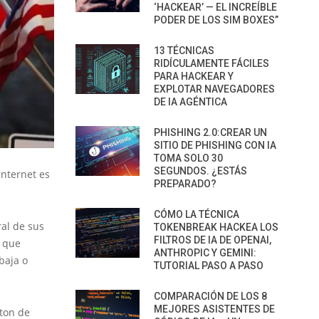
‘HACKEAR’ — EL INCREÍBLE
PODER DE LOS SIM BOXES”
13 TÉCNICAS
RIDÍCULAMENTE FÁCILES
PARA HACKEAR Y
EXPLOTAR NAVEGADORES
DE IA AGÉNTICA
PHISHING 2.0:CREAR UN
SITIO DE PHISHING CON IA
TOMA SOLO 30
SEGUNDOS. ¿ESTÁS
Internet es
PREPARADO?
CÓMO LA TÉCNICA
al de sus
TOKENBREAK HACKEA LOS
FILTROS DE IA DE OPENAI,
, que
ANTHROPIC Y GEMINI:
baja o
TUTORIAL PASO A PASO
COMPARACIÓN DE LOS 8
MEJORES ASISTENTES DE
gton de