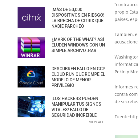
“contraprod
¡MÁS DE 50,000
propio Esta
DISPOSITIVOS EN RIESGO!
países, es
LA BRECHA DE CITRIX QUE
NADIE PARCHEÓ
También, en
¿MARK OF THE WHAT? ASÍ
acusacione
ELUDEN WINDOWS CON UN
SIMPLE ARCHIVO .RAR
Washington 
informátic
DESCUBREN FALLO EN GCP
Pekín y Mo
CLOUD RUN QUE ROMPE EL
MODELO DE MENOR
PRIVILEGIO
Informes r
contra comp
¡LOS HACKERS PUEDEN
de secretos
MANIPULAR TUS SIGNOS
VITALES! FALLO DE
SEGURIDAD INCREÍBLE
Fuente:htt
VIEW ALL