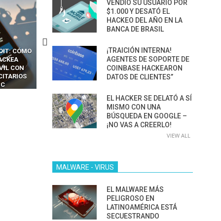
VENDIÓ SU USUARIO POR
$1.000 Y DESATÓ EL
HACKEO DEL AÑO EN LA
BANCA DE BRASIL
¡TRAICIÓN INTERNA!
OIT: CÓMO
CÓMO LOS HACKERS
13 TÉCNICAS
AGENTES DE SOPORTE DE
ACKEA
INTERCEPTAN OTPS Y
RIDÍCULAMENTE FÁCILE
VIL CON
LLAMADAS MÓVILES SIN
PARA HACKEAR Y EXPLO
COINBASE HACKEARON
CITARIOS
‘HACKEAR’ — EL INCREÍBLE
NAVEGADORES DE IA
DATOS DE CLIENTES”
IC
PODER DE LOS SIM BOXES”
AGÉNTICA
EL HACKER SE DELATÓ A SÍ
MISMO CON UNA
BÚSQUEDA EN GOOGLE –
¡NO VAS A CREERLO!
VIEW ALL
MALWARE - VIRUS
EL MALWARE MÁS
PELIGROSO EN
LATINOAMÉRICA ESTÁ
SECUESTRANDO