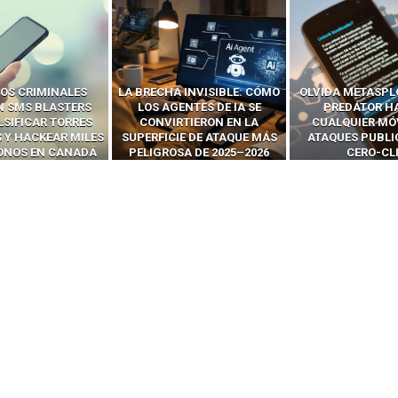
OS CRIMINALES
LA BRECHA INVISIBLE: CÓMO
OLVIDA METASPL
N SMS BLASTERS
LOS AGENTES DE IA SE
PREDATOR H
LSIFICAR TORRES
CONVIRTIERON EN LA
CUALQUIER MÓ
 Y HACKEAR MILES
SUPERFICIE DE ATAQUE MÁS
ATAQUES PUBLI
FONOS EN CANADÁ
PELIGROSA DE 2025–2026
CERO-CL