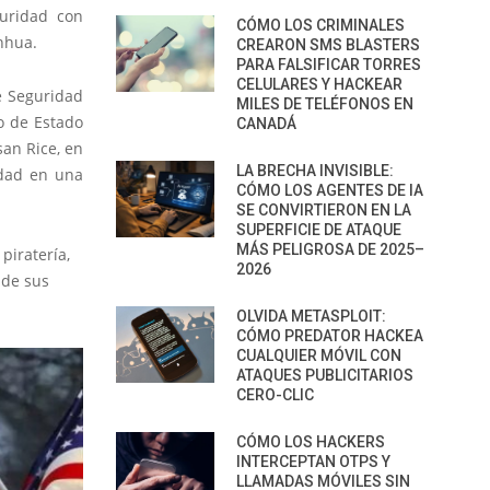
guridad con
CÓMO LOS CRIMINALES
nhua.
CREARON SMS BLASTERS
PARA FALSIFICAR TORRES
CELULARES Y HACKEAR
de Seguridad
MILES DE TELÉFONOS EN
o de Estado
CANADÁ
san Rice, en
LA BRECHA INVISIBLE:
idad en una
CÓMO LOS AGENTES DE IA
SE CONVIRTIERON EN LA
SUPERFICIE DE ATAQUE
MÁS PELIGROSA DE 2025–
piratería,
2026
 de sus
OLVIDA METASPLOIT:
CÓMO PREDATOR HACKEA
CUALQUIER MÓVIL CON
ATAQUES PUBLICITARIOS
CERO-CLIC
CÓMO LOS HACKERS
INTERCEPTAN OTPS Y
LLAMADAS MÓVILES SIN