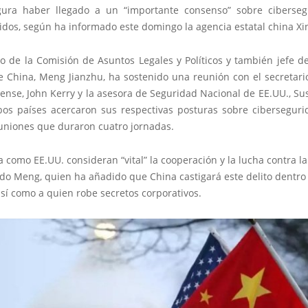
ura haber llegado a un “importante consenso” sobre ciberse
idos, según ha informado este domingo la agencia estatal china Xi
io de la Comisión de Asuntos Legales y Políticos y también jefe 
e China, Meng Jianzhu, ha sostenido una reunión con el secretari
nse, John Kerry y la asesora de Seguridad Nacional de EE.UU., Su
os países acercaron sus respectivas posturas sobre cibersegur
euniones que duraron cuatro jornadas.
 como EE.UU. consideran “vital” la cooperación y la lucha contra la 
do Meng, quien ha añadido que China castigará este delito dentro
así como a quien robe secretos corporativos.