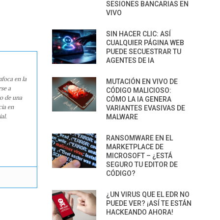
SESIONES BANCARIAS EN
VIVO
SIN HACER CLIC: ASÍ
CUALQUIER PÁGINA WEB
PUEDE SECUESTRAR TU
AGENTES DE IA
nfoca en la
MUTACIÓN EN VIVO DE
rse a
CÓDIGO MALICIOSO:
ro de una
CÓMO LA IA GENERA
cia en
VARIANTES EVASIVAS DE
al.
MALWARE
RANSOMWARE EN EL
MARKETPLACE DE
MICROSOFT – ¿ESTÁ
SEGURO TU EDITOR DE
CÓDIGO?
¿UN VIRUS QUE EL EDR NO
PUEDE VER? ¡ASÍ TE ESTÁN
HACKEANDO AHORA!