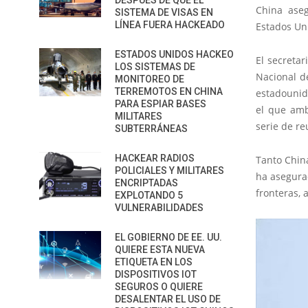
DESPUÉS DE QUE EL
China aseg
SISTEMA DE VISAS EN
LÍNEA FUERA HACKEADO
Estados Un
ESTADOS UNIDOS HACKEO
El secretar
LOS SISTEMAS DE
Nacional d
MONITOREO DE
TERREMOTOS EN CHINA
estadounide
PARA ESPIAR BASES
el que amb
MILITARES
serie de r
SUBTERRÁNEAS
HACKEAR RADIOS
Tanto China
POLICIALES Y MILITARES
ha asegura
ENCRIPTADAS
fronteras, 
EXPLOTANDO 5
VULNERABILIDADES
EL GOBIERNO DE EE. UU.
QUIERE ESTA NUEVA
ETIQUETA EN LOS
DISPOSITIVOS IOT
SEGUROS O QUIERE
DESALENTAR EL USO DE