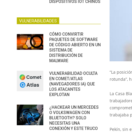
DISPOSITIVOS IOT CHINOS
VULNERABILIDADES
CÓMO CONVIRTIR
PAQUETES DE SOFTWARE
DE CÓDIGO ABIERTO EN UN
SISTEMA DE
DISTRIBUCIÓN DE
MALWARE
“La posició
VULNERABILIDAD OCULTA
rotunda”, 
EN COMET/ATLAS
(NAVEGADORES IA) QUE
LOS ATACANTES
La Casa Bla
EXPLOTAN
trabajador
comprometi
¿HACKEAR UN MERCEDES
O VOLKSWAGEN CON
trabajaba p
BLUETOOTH? SOLO
NECESITAS UNA
CONEXIÓN Y ESTE TRUCO
Pekín, sin 