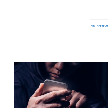
2015-
ON:
SEPTEMB
09-
14