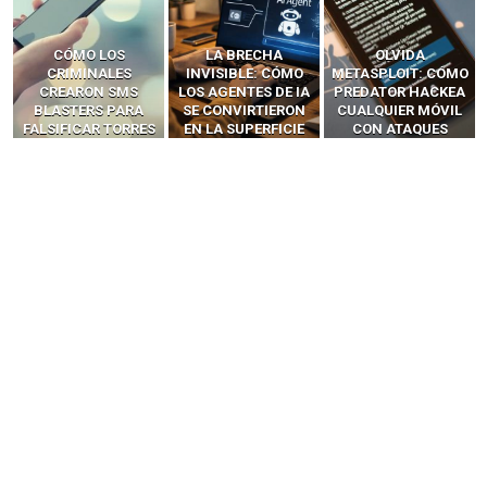
LA BRECHA
OLVIDA
CÓMO LOS HACKERS
INVISIBLE: CÓMO
METASPLOIT: CÓMO
INTERCEPTAN OTPS
LOS AGENTES DE IA
PREDATOR HACKEA
Y LLAMADAS
SE CONVIRTIERON
CUALQUIER MÓVIL
MÓVILES SIN
EN LA SUPERFICIE
CON ATAQUES
‘HACKEAR’ — EL
DE ATAQUE MÁS
PUBLICITARIOS
INCREÍBLE PODER DE
PELIGROSA DE
CERO-CLIC
LOS SIM BOXES”
2025–2026