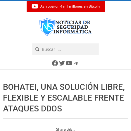
Así robaron 4 mil millones en Bitcoin
Skip
to
content
Search
Secondary
Facebook
Twitter
YouTube
Telegram
Navigation
Menu
BOHATEI, UNA SOLUCIÓN LIBRE,
FLEXIBLE Y ESCALABLE FRENTE
ATAQUES DDOS
Share this...