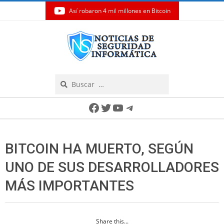
Así robaron 4 mil millones en Bitcoin
Skip
to
content
Search
Secondary
Facebook
Twitter
YouTube
Telegram
Navigation
Menu
BITCOIN HA MUERTO, SEGÚN
UNO DE SUS DESARROLLADORES
MÁS IMPORTANTES
Share this...