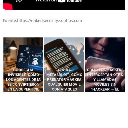
Fuente:https://nakedsecurity.sophos.com
LA BRECHA
OLVIDA
CÓMO LOS HACKERS
INVISIBLE: CÓMO
METASPLOIT: CÓMO
INTERCEPTAN OTPS
LOS AGENTES DE IA
PREDATOR HACKEA
Y LLAMADAS
SE CONVIRTIERON
CUALQUIER MÓVIL
MÓVILES SIN
EN LA SUPERFICIE
CON ATAQUES
‘HACKEAR’ — EL
DE ATAQUE MÁS
PUBLICITARIOS
INCREÍBLE PODER DE
PELIGROSA DE
CERO-CLIC
LOS SIM BOXES”
2025–2026