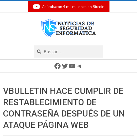
Así robaron 4 mil millones en Bitcoin
Skip
to
content
Search
Secondary
Facebook
Twitter
YouTube
Telegram
Navigation
Menu
VBULLETIN HACE CUMPLIR DE
RESTABLECIMIENTO DE
CONTRASEÑA DESPUÉS DE UN
ATAQUE PÁGINA WEB