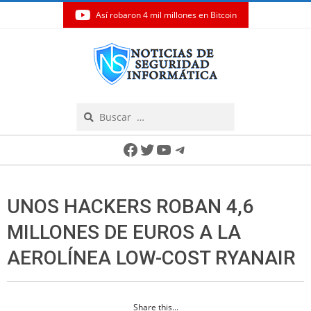
Así robaron 4 mil millones en Bitcoin
Skip
to
content
Search
Secondary
Facebook
Twitter
YouTube
Telegram
Navigation
Menu
UNOS HACKERS ROBAN 4,6
MILLONES DE EUROS A LA
AEROLÍNEA LOW-COST RYANAIR
Share this...