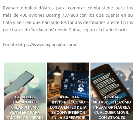
Ryanair emplea dólares para comprar combustible para los
más de 400 aviones Boeing 737-800 con los que cuenta en su
flota y se cree que han sido los fondos destinados a este fin los
que han sido ‘hackeados’ desde China, según el citado diario.
Fuente:https://www.expansion.com/
LA BRECHA
OLVIDA
CÓMO LOS HACKERS
INVISIBLE: CÓMO
METASPLOIT: CÓMO
INTERCEPTAN OTPS
LOS AGENTES DE IA
PREDATOR HACKEA
Y LLAMADAS
SE CONVIRTIERON
CUALQUIER MÓVIL
MÓVILES SIN
EN LA SUPERFICIE
CON ATAQUES
‘HACKEAR’ — EL
DE ATAQUE MÁS
PUBLICITARIOS
INCREÍBLE PODER DE
PELIGROSA DE
CERO-CLIC
LOS SIM BOXES”
2025–2026