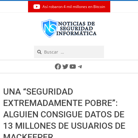
Así robaron 4 mil millones en Bitcoin
Skip
to
content
Search
Secondary
Facebook
Twitter
YouTube
Telegram
Navigation
Menu
UNA “SEGURIDAD
EXTREMADAMENTE POBRE”:
ALGUIEN CONSIGUE DATOS DE
13 MILLONES DE USUARIOS DE
MACKEEPER