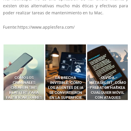
existen otras alternativas mucho más éticas y efectivas para
poder realizar tareas de mantenimiento en tu Mac.
Fuente:https://www.applesfera.com/
LA BRECHA
OLVIDA
CÓMO LOS HACKERS
INVISIBLE: CÓMO
METASPLOIT: CÓMO
INTERCEPTAN OTPS
LOS AGENTES DE IA
PREDATOR HACKEA
Y LLAMADAS
SE CONVIRTIERON
CUALQUIER MÓVIL
MÓVILES SIN
EN LA SUPERFICIE
CON ATAQUES
‘HACKEAR’ — EL
DE ATAQUE MÁS
PUBLICITARIOS
INCREÍBLE PODER DE
PELIGROSA DE
CERO-CLIC
LOS SIM BOXES”
2025–2026