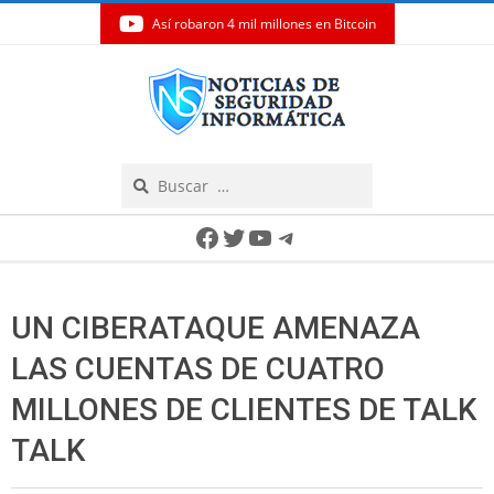
Así robaron 4 mil millones en Bitcoin
Skip
to
content
Search
Secondary
Facebook
Twitter
YouTube
Telegram
Navigation
Menu
UN CIBERATAQUE AMENAZA
LAS CUENTAS DE CUATRO
MILLONES DE CLIENTES DE TALK
TALK