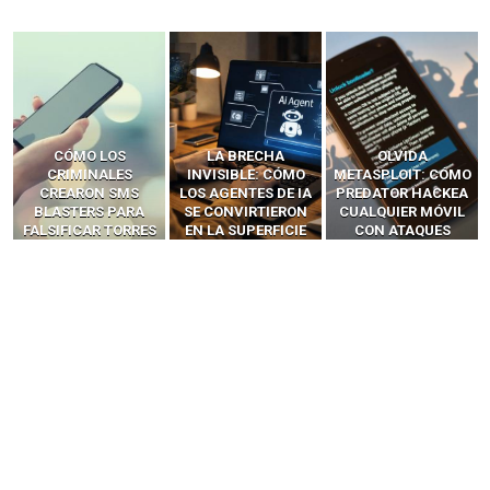
LA BRECHA
OLVIDA
CÓMO LOS HACKERS
INVISIBLE: CÓMO
METASPLOIT: CÓMO
INTERCEPTAN OTPS
LOS AGENTES DE IA
PREDATOR HACKEA
Y LLAMADAS
SE CONVIRTIERON
CUALQUIER MÓVIL
MÓVILES SIN
EN LA SUPERFICIE
CON ATAQUES
‘HACKEAR’ — EL
DE ATAQUE MÁS
PUBLICITARIOS
INCREÍBLE PODER DE
PELIGROSA DE
CERO-CLIC
LOS SIM BOXES”
2025–2026