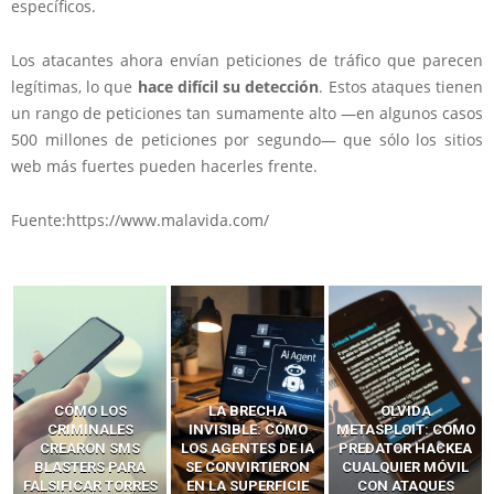
específicos.
Los atacantes ahora envían peticiones de tráfico que parecen
legítimas, lo que
hace difícil su detección
. Estos ataques tienen
un rango de peticiones tan sumamente alto —en algunos casos
500 millones de peticiones por segundo— que sólo los sitios
web más fuertes pueden hacerles frente.
Fuente:https://www.malavida.com/
LA BRECHA
OLVIDA
CÓMO LOS HACKERS
INVISIBLE: CÓMO
METASPLOIT: CÓMO
INTERCEPTAN OTPS
LOS AGENTES DE IA
PREDATOR HACKEA
Y LLAMADAS
SE CONVIRTIERON
CUALQUIER MÓVIL
MÓVILES SIN
EN LA SUPERFICIE
CON ATAQUES
‘HACKEAR’ — EL