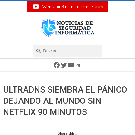
Así robaron 4 mil millones en Bitcoin
Skip
to
content
Search
Secondary
Facebook
Twitter
YouTube
Telegram
Navigation
Menu
ULTRADNS SIEMBRA EL PÁNICO
DEJANDO AL MUNDO SIN
NETFLIX 90 MINUTOS
Share this...