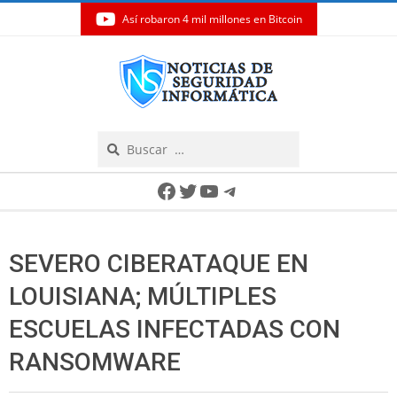
Así robaron 4 mil millones en Bitcoin
Skip
to
content
Search
Secondary
Facebook
Twitter
YouTube
Telegram
Navigation
Menu
SEVERO CIBERATAQUE EN
LOUISIANA; MÚLTIPLES
ESCUELAS INFECTADAS CON
RANSOMWARE