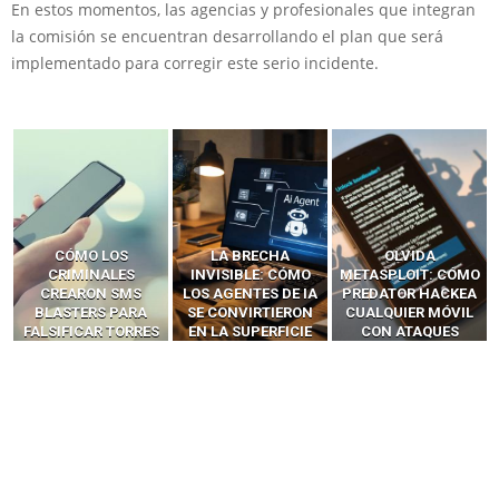
En estos momentos, las agencias y profesionales que integran
la comisión se encuentran desarrollando el plan que será
implementado para corregir este serio incidente.
LA BRECHA
OLVIDA
CÓMO LOS HACKERS
INVISIBLE: CÓMO
METASPLOIT: CÓMO
INTERCEPTAN OTPS
LOS AGENTES DE IA
PREDATOR HACKEA
Y LLAMADAS
SE CONVIRTIERON
CUALQUIER MÓVIL
MÓVILES SIN
EN LA SUPERFICIE
CON ATAQUES
‘HACKEAR’ — EL
DE ATAQUE MÁS
PUBLICITARIOS
INCREÍBLE PODER DE
PELIGROSA DE
CERO-CLIC
LOS SIM BOXES”
2025–2026