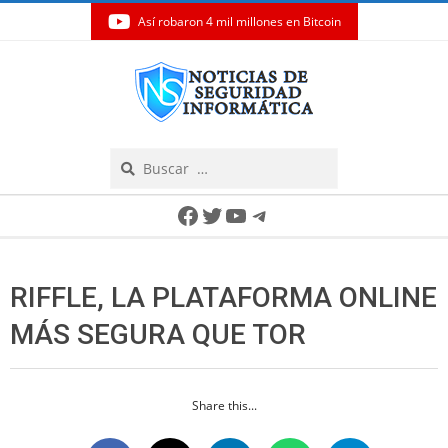
Así robaron 4 mil millones en Bitcoin
Skip
to
content
Search
Secondary
Facebook
Twitter
YouTube
Telegram
Navigation
Menu
RIFFLE, LA PLATAFORMA ONLINE
MÁS SEGURA QUE TOR
Share this...