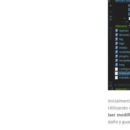
Inicialmen
Utilizando
last modif
daño y gua