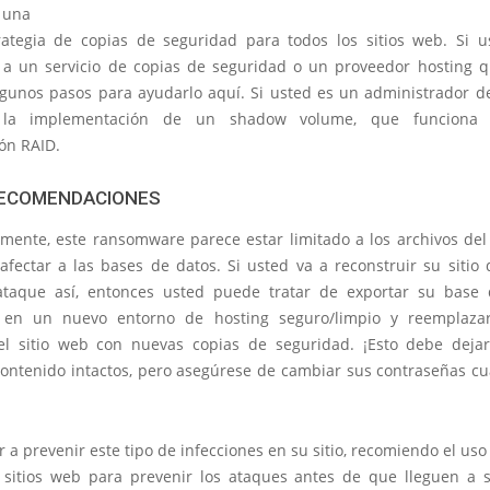
 una
ategia de copias de seguridad para todos los sitios web. Si 
 a un servicio de copias de seguridad o un proveedor hosting q
gunos pasos para ayudarlo aquí. Si usted es un administrador del
e la implementación de un shadow volume, que funciona
ón RAID.
ECOMENDACIONES
mente, este ransomware parece estar limitado a los archivos del 
afectar a las bases de datos. Si usted va a reconstruir su sitio
ataque así, entonces usted puede tratar de exportar su base
o en un nuevo entorno de hosting seguro/limpio y reemplazar
el sitio web con nuevas copias de seguridad. ¡Esto debe deja
ontenido intactos, pero asegúrese de cambiar sus contraseñas c
 a prevenir este tipo de infecciones en su sitio, recomiendo el uso
e sitios web para prevenir los ataques antes de que lleguen a s