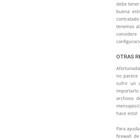
debe tener
buena estr
contratado
tenemos al
consider
configuraci
OTRAS R
Afortunada
no parece 
sufrir un 
importarl
archivos d
mensajes/c
hace esto!
Para ayudar
firewall d