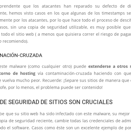
prendente que los atacantes han reparado su defecto de d
nte, hemos visto casos en los que algunas de los timestamps s
mente por los atacantes, por lo que hace todo el proceso de descif
asos, sin una copia de seguridad utilizable, es muy posible qu
 todo el sitio web ( a menos que quisiera correr el riesgo de pagar
o
recomiendo).
NACIÓN-CRUZADA
este malware (como cualquier otro) puede
extenderse a otros s
orno de hosting
vía contaminación-cruzada haciendo con qu
se vuelva mucho peor. Recuerde: ¡Separe sus sitios de manera que
ofe, por lo menos, el problema puede ser contenido!
DE SEGURIDAD DE SITIOS SON CRUCIALES
be que su sitio web ha sido infectado con este malware, su mejor
opia de seguridad reciente, cambie todas las credenciales de admi
todo el software. Casos como éste son un excelente ejemplo de po