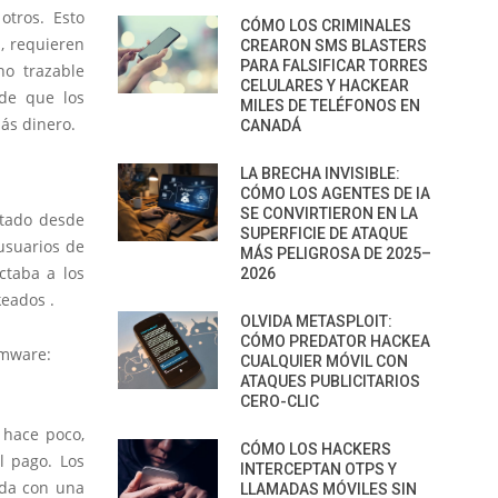
otros. Esto
CÓMO LOS CRIMINALES
s, requieren
CREARON SMS BLASTERS
PARA FALSIFICAR TORRES
no trazable
CELULARES Y HACKEAR
 de que los
MILES DE TELÉFONOS EN
más dinero.
CANADÁ
LA BRECHA INVISIBLE:
CÓMO LOS AGENTES DE IA
SE CONVIRTIERON EN LA
tado desde
SUPERFICIE DE ATAQUE
usuarios de
MÁS PELIGROSA DE 2025–
ctaba a los
2026
keados .
OLVIDA METASPLOIT:
CÓMO PREDATOR HACKEA
omware:
CUALQUIER MÓVIL CON
ATAQUES PUBLICITARIOS
CERO-CLIC
 hace poco,
CÓMO LOS HACKERS
l pago. Los
INTERCEPTAN OTPS Y
rada con una
LLAMADAS MÓVILES SIN