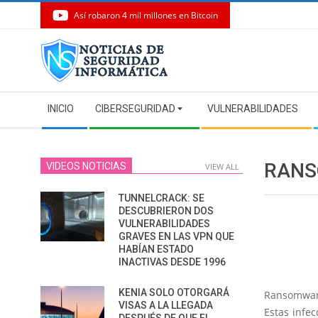
Así robaron 4 mil millones en Bitcoin
Skip
to
content
Secondary
INICIO
CIBERSEGURIDAD
VULNERABILIDADES
Navigation
Menu
RANS
VIDEOS NOTICIAS
VIEW ALL
TUNNELCRACK: SE
DESCUBRIERON DOS
VULNERABILIDADES
GRAVES EN LAS VPN QUE
HABÍAN ESTADO
INACTIVAS DESDE 1996
KENIA SOLO OTORGARÁ
Ransomwar
VISAS A LA LLEGADA
Estas infec