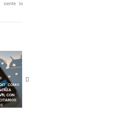
 siente lo
CKERS
13 TÉCNICAS
CÓMO LOS HACKERS
OTPS Y
RIDÍCULAMENTE FÁCILES
MANIPULAN GITHUB
LES SIN
PARA HACKEAR Y EXPLOTAR
COPILOT DENTRO DE VS C
INCREÍBLE
NAVEGADORES DE IA
IM BOXES”
AGÉNTICA