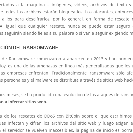
ctados a la máquina – imágenes, videos, archivos de texto y 
ue todos los archivos estarán bloqueados. Los atacantes, entonce
 a los para descifrarlos, por lo general, en forma de rescate 
 Al igual que cualquier rescate, nunca se puede estar seguro
s seguirán siendo fieles a su palabra o si van a seguir exigiendo 
UCIÓN DEL RANSOMWARE
es de Ransomware comenzaron a aparecer en 2013 y han aumen
Hoy, es una de las amenazas en línea más generalizadas que los 
 las empresas enfrentan. Tradicionalmente, ransomware sólo afe
 personales y el malware se distribuía a través de sitios web hac
imos meses, se ha producido una evolución de los ataques de rans
 a infectar sitios web.
ia de los rescates de DDoS con BitCoin sobre el que escribimos
ues infectan y cifran los archivos del sitio web y luego exigen e
 el servidor se vuelven inaccesibles, la página de inicio es bor