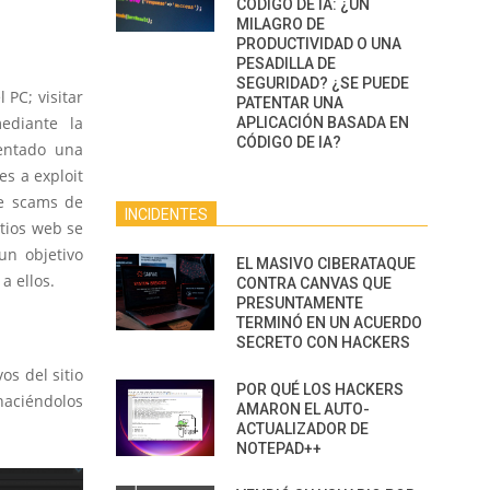
CÓDIGO DE IA: ¿UN
MILAGRO DE
PRODUCTIVIDAD O UNA
PESADILLA DE
SEGURIDAD? ¿SE PUEDE
 PC; visitar
PATENTAR UNA
ediante la
APLICACIÓN BASADA EN
CÓDIGO DE IA?
mentado una
s a exploit
de scams de
INCIDENTES
itios web se
un objetivo
EL MASIVO CIBERATAQUE
a ellos.
CONTRA CANVAS QUE
PRESUNTAMENTE
TERMINÓ EN UN ACUERDO
SECRETO CON HACKERS
os del sitio
POR QUÉ LOS HACKERS
aciéndolos
AMARON EL AUTO-
ACTUALIZADOR DE
NOTEPAD++