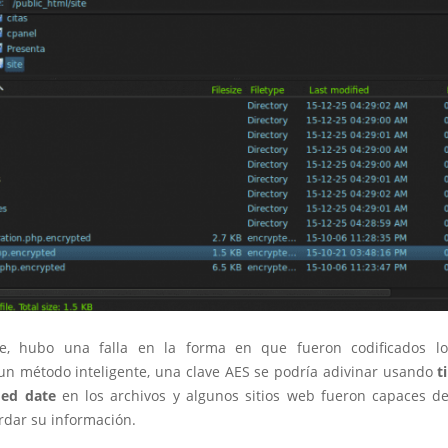
te, hubo una falla en la forma en que fueron codificados lo
 un método inteligente, una clave AES se podría adivinar usando
t
ied date
en los archivos y algunos sitios web fueron capaces de 
rdar su información.