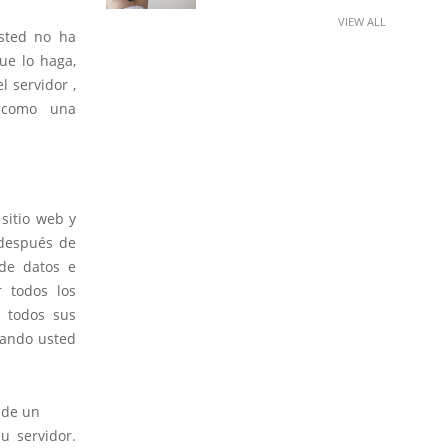
VIEW ALL
usted no ha
ue lo haga,
 servidor ,
 como una
sitio web y
 después de
 de datos e
 todos los
r todos sus
uando usted
 de un
u servidor.