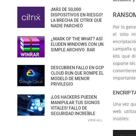
¡MÁS DE 50,000
RANSOM
DISPOSITIVOS EN RIESGO!
LA BRECHA DE CITRIX QUE
NADIE PARCHEÓ
Por lo gene
el sitio 
¿MARK OF THE WHAT? ASÍ
encriptaci
ELUDEN WINDOWS CON UN
campaña qu
SIMPLE ARCHIVO .RAR
kits que d
soporte téc
DESCUBREN FALLO EN GCP
convirtier
CLOUD RUN QUE ROMPE EL
importante 
MODELO DE MENOR
PRIVILEGIO
ENCRIPT
¡LOS HACKERS PUEDEN
MANIPULAR TUS SIGNOS
Una vez que
VITALES! FALLO DE
web utili
SEGURIDAD INCREÍBLE
inútiles:
VIEW ALL