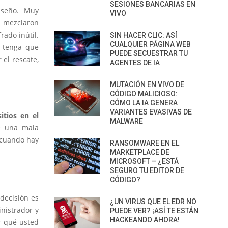
SESIONES BANCARIAS EN
iseño. Muy
VIVO
e mezclaron
rado inútil.
SIN HACER CLIC: ASÍ
CUALQUIER PÁGINA WEB
e tenga que
PUEDE SECUESTRAR TU
 el rescate,
AGENTES DE IA
MUTACIÓN EN VIVO DE
CÓDIGO MALICIOSO:
CÓMO LA IA GENERA
VARIANTES EVASIVAS DE
itios en el
MALWARE
e una mala
 cuando hay
RANSOMWARE EN EL
MARKETPLACE DE
MICROSOFT – ¿ESTÁ
SEGURO TU EDITOR DE
CÓDIGO?
 decisión es
¿UN VIRUS QUE EL EDR NO
nistrador y
PUEDE VER? ¡ASÍ TE ESTÁN
HACKEANDO AHORA!
r qué usted