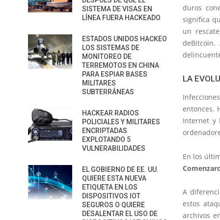
DESPUÉS DE QUE EL
duros cone
SISTEMA DE VISAS EN
LÍNEA FUERA HACKEADO
significa q
un rescate
ESTADOS UNIDOS HACKEO
deBitcoin.
LOS SISTEMAS DE
delincuente
MONITOREO DE
TERREMOTOS EN CHINA
PARA ESPIAR BASES
LA EVOL
MILITARES
SUBTERRÁNEAS
Infeccion
entonces. 
HACKEAR RADIOS
Internet y
POLICIALES Y MILITARES
ENCRIPTADAS
ordenadores
EXPLOTANDO 5
VULNERABILIDADES
En los últ
Comenzaron
EL GOBIERNO DE EE. UU.
QUIERE ESTA NUEVA
ETIQUETA EN LOS
A diferenc
DISPOSITIVOS IOT
estos ataq
SEGUROS O QUIERE
DESALENTAR EL USO DE
archivos en