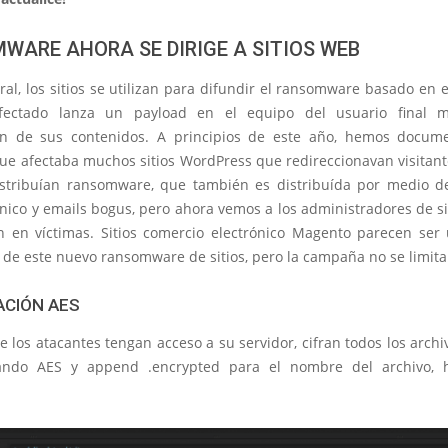
WARE AHORA SE DIRIGE A SITIOS WEB
ral, los sitios se utilizan para difundir el ransomware basado en el
infectado lanza un payload en el equipo del usuario final m
ón de sus contenidos. A principios de este año, hemos docu
e afectaba muchos sitios WordPress que redireccionavan visitante
istribuían ransomware, que también es distribuída por medio 
nico y emails bogus, pero ahora vemos a los administradores de s
en en víctimas. Sitios comercio electrónico Magento parecen ser 
de este nuevo ransomware de sitios, pero la campaña no se limita 
ACIÓN AES
 los atacantes tengan acceso a su servidor, cifran todos los archiv
zando AES y append .encrypted para el nombre del archivo, h