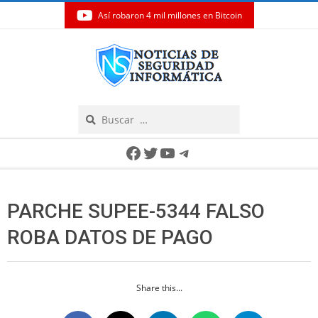
Así robaron 4 mil millones en Bitcoin
Skip
to
content
Search
Secondary
Facebook
Twitter
YouTube
Telegram
Navigation
Menu
PARCHE SUPEE-5344 FALSO
ROBA DATOS DE PAGO
Share this...