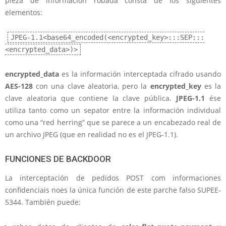
pieza de información robada consta de los siguientes
elementos:
JPEG-1.1<base64_encoded(<encrypted_key>:::SEP:::
<encrypted_data>)>
encrypted_data
es la información interceptada cifrado usando
AES-128
con una clave aleatoria, pero la
encrypted_key
es la
clave aleatoria que contiene la clave pública.
JPEG-1.1
ése
utiliza tanto como un sepator entre la información individual
como una “red herring” que se parece a un encabezado real de
un archivo JPEG (que en realidad no es el JPEG-1.1).
FUNCIONES DE BACKDOOR
La interceptación de pedidos POST com informaciones
confidenciais noes la única función de este parche falso SUPEE-
5344. También puede: