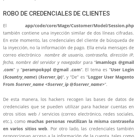
ROBO DE CREDENCIALES DE CLIENTES
El
app/code/core/Mage/Customer/Model/Session.php
también contiene una inyección similar de dos líneas cifradas.
En este momento, las credenciales del cliente de búsqueda de
la inyección, no la información de pago. Ella envía mensajes de
correo electrónico
nombre de usuario, contraseña, dirección IP,
fecha, nombre del servidor y navegador
para “
imamlogs @gmail
.com
” y “
perampokppl @gmail .com
“. El tema es “
User Login
(
$country_name
) (
$server_ip
)
“, y “De” es “
Logger User Magento
From
$server_name
<
$server_ip
@
$server_name
>
“.
De esta manera, los hackers recogen las bases de datos de
credenciales que se pueden utilizar para hackear cuentas en
otros sitios web / servicios (correo electrónico, redes sociales,
etc.), como
muchas personas reutilizan la misma contraseña
en varios sitios web
. Por otro lado, las credenciales también
proporcionan acceso a la información de la cuenta, tales como