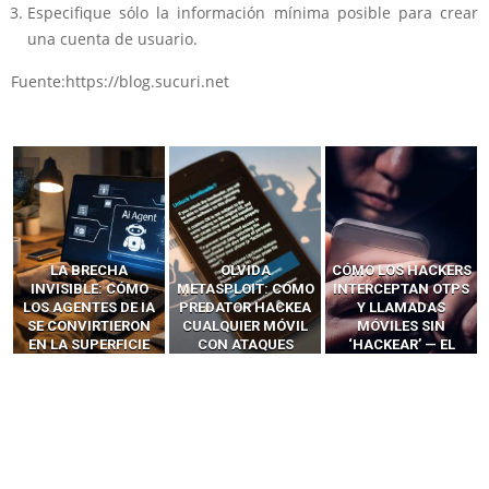
Especifique sólo la información mínima posible para crear
una cuenta de usuario.
Fuente:https://blog.sucuri.net
LA BRECHA
OLVIDA
CÓMO LOS HACKERS
INVISIBLE: CÓMO
METASPLOIT: CÓMO
INTERCEPTAN OTPS
LOS AGENTES DE IA
PREDATOR HACKEA
Y LLAMADAS
SE CONVIRTIERON
CUALQUIER MÓVIL
MÓVILES SIN
EN LA SUPERFICIE
CON ATAQUES
‘HACKEAR’ — EL
DE ATAQUE MÁS
PUBLICITARIOS
INCREÍBLE PODER DE
PELIGROSA DE
CERO-CLIC
LOS SIM BOXES”
2025–2026