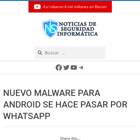
Así robaron 4 mil millones en Bitcoin
Skip
to
content
Search
Secondary
Facebook
Twitter
YouTube
Telegram
Navigation
Menu
NUEVO MALWARE PARA
ANDROID SE HACE PASAR POR
WHATSAPP
Share this...