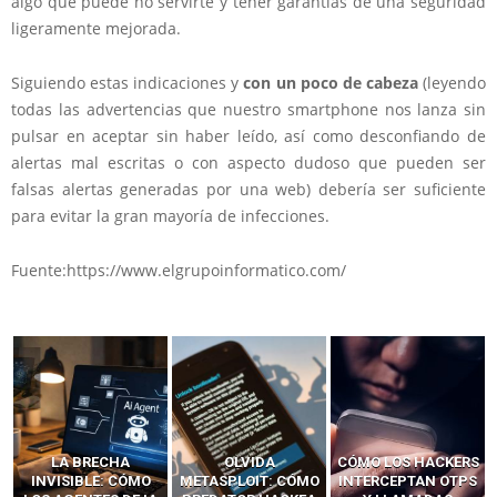
algo que puede no servirte y tener garantías de una seguridad
ligeramente mejorada.
Siguiendo estas indicaciones y
con un poco de cabeza
(leyendo
todas las advertencias que nuestro smartphone nos lanza sin
pulsar en aceptar sin haber leído, así como desconfiando de
alertas mal escritas o con aspecto dudoso que pueden ser
falsas alertas generadas por una web) debería ser suficiente
para evitar la gran mayoría de infecciones.
Fuente:https://www.elgrupoinformatico.com/
LA BRECHA
OLVIDA
CÓMO LOS HACKERS
INVISIBLE: CÓMO
METASPLOIT: CÓMO
INTERCEPTAN OTPS