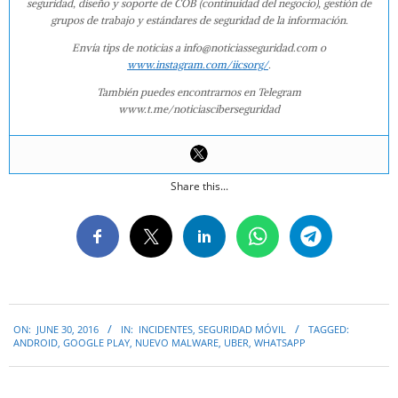
seguridad, diseño y soporte de COB (continuidad del negocio), gestión de
grupos de trabajo y estándares de seguridad de la información.
Envía tips de noticias a info@noticiasseguridad.com o
www.instagram.com/iicsorg/
.
También puedes encontrarnos en Telegram
www.t.me/noticiasciberseguridad
Share this...
2016-
ON:
JUNE 30, 2016
IN:
INCIDENTES
,
SEGURIDAD MÓVIL
TAGGED:
06-
ANDROID
,
GOOGLE PLAY
,
NUEVO MALWARE
,
UBER
,
WHATSAPP
30