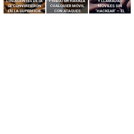
LOS AGENTES DE IA
PREDATOR HACKEA
Y LLAMADAS
SE CONVIRTIERON
CUALQUIER MÓVIL
MÓVILES SIN
EN LA SUPERFICIE
CON ATAQUES
‘HACKEAR’ — EL
DE ATAQUE MÁS
PUBLICITARIOS
INCREÍBLE PODER DE
PELIGROSA DE
CERO-CLIC
LOS SIM BOXES”
2025–2026