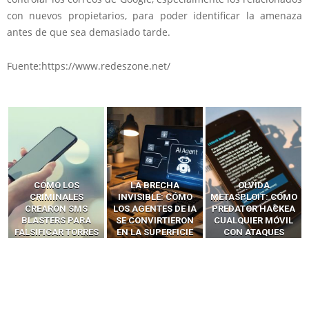
con nuevos propietarios, para poder identificar la amenaza
antes de que sea demasiado tarde.
Fuente:https://www.redeszone.net/
LA BRECHA
OLVIDA
CÓMO LOS HACKERS
INVISIBLE: CÓMO
METASPLOIT: CÓMO
INTERCEPTAN OTPS
LOS AGENTES DE IA
PREDATOR HACKEA
Y LLAMADAS
SE CONVIRTIERON
CUALQUIER MÓVIL
MÓVILES SIN
EN LA SUPERFICIE
CON ATAQUES
‘HACKEAR’ — EL
DE ATAQUE MÁS
PUBLICITARIOS
INCREÍBLE PODER DE
PELIGROSA DE
CERO-CLIC
LOS SIM BOXES”
2025–2026