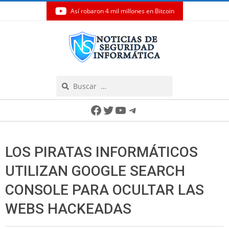
Así robaron 4 mil millones en Bitcoin
Skip
to
content
Search
Secondary
Facebook
Twitter
YouTube
Telegram
Navigation
Menu
LOS PIRATAS INFORMÁTICOS
UTILIZAN GOOGLE SEARCH
CONSOLE PARA OCULTAR LAS
WEBS HACKEADAS