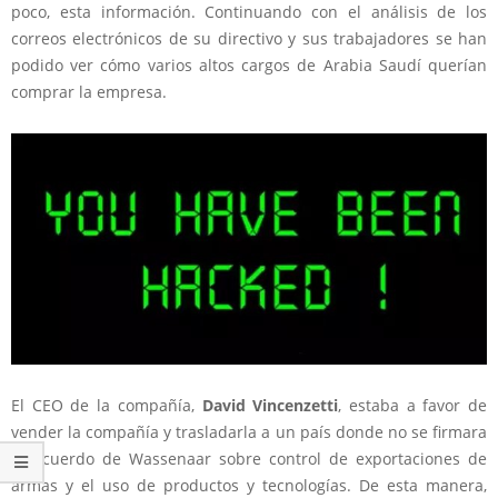
poco, esta información. Continuando con el análisis de los
correos electrónicos de su directivo y sus trabajadores se han
podido ver cómo varios altos cargos de
Arabia Saudí querían
comprar la empresa.
El CEO de la compañía,
David Vincenzetti
, estaba a favor de
vender la compañía y trasladarla a un país donde no se firmara
el Acuerdo de Wassenaar sobre control de exportaciones de
armas y el uso de productos y tecnologías. De esta manera,