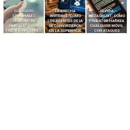
LA BRECHA
OLVIDA
CÓMO LOS HACKERS
INVISIBLE: CÓMO
METASPLOIT: CÓMO
INTERCEPTAN OTPS
LOS AGENTES DE IA
PREDATOR HACKEA
Y LLAMADAS
SE CONVIRTIERON
CUALQUIER MÓVIL
MÓVILES SIN
EN LA SUPERFICIE
CON ATAQUES
‘HACKEAR’ — EL
DE ATAQUE MÁS
PUBLICITARIOS
INCREÍBLE PODER DE
PELIGROSA DE
CERO-CLIC
LOS SIM BOXES”
2025–2026