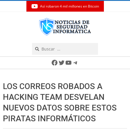
Así robaron 4 mil millones en Bitcoin
Skip
to
content
Search
Secondary
Facebook
Twitter
YouTube
Telegram
Navigation
Menu
LOS CORREOS ROBADOS A
HACKING TEAM DESVELAN
NUEVOS DATOS SOBRE ESTOS
PIRATAS INFORMÁTICOS