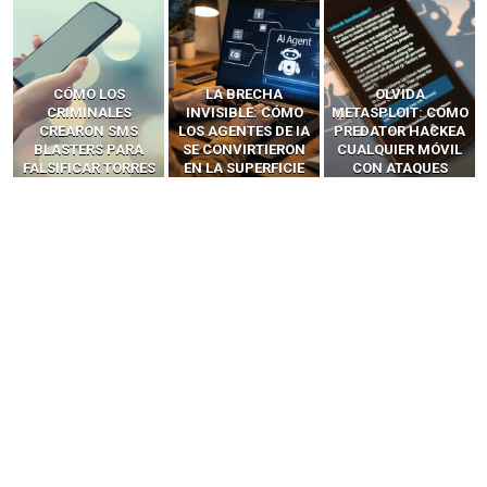
LA BRECHA
OLVIDA
CÓMO LOS HACKERS
INVISIBLE: CÓMO
METASPLOIT: CÓMO
INTERCEPTAN OTPS
LOS AGENTES DE IA
PREDATOR HACKEA
Y LLAMADAS
SE CONVIRTIERON
CUALQUIER MÓVIL
MÓVILES SIN
EN LA SUPERFICIE
CON ATAQUES
‘HACKEAR’ — EL
DE ATAQUE MÁS
PUBLICITARIOS
INCREÍBLE PODER DE
PELIGROSA DE
CERO-CLIC
LOS SIM BOXES”
2025–2026