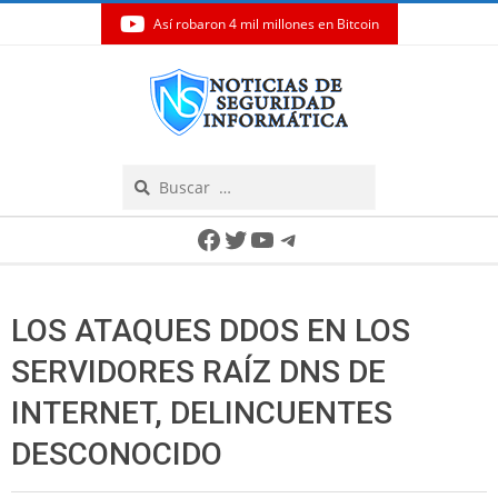
Así robaron 4 mil millones en Bitcoin
Skip
to
content
Search
Secondary
Facebook
Twitter
YouTube
Telegram
Navigation
Menu
LOS ATAQUES DDOS EN LOS
SERVIDORES RAÍZ DNS DE
INTERNET, DELINCUENTES
DESCONOCIDO