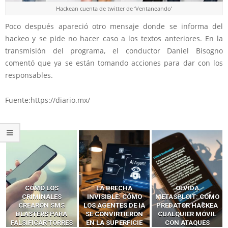
Hackean cuenta de twitter de ‘Ventaneando’
Poco después apareció otro mensaje donde se informa del
hackeo y se pide no hacer caso a los textos anteriores. En la
transmisión del programa, el conductor Daniel Bisogno
comentó que ya se están tomando acciones para dar con los
responsables.
Fuente:https://diario.mx/
LA BRECHA
OLVIDA
CÓMO LOS HACKERS
INVISIBLE: CÓMO
METASPLOIT: CÓMO
INTERCEPTAN OTPS
LOS AGENTES DE IA
PREDATOR HACKEA
Y LLAMADAS
SE CONVIRTIERON
CUALQUIER MÓVIL
MÓVILES SIN
EN LA SUPERFICIE
CON ATAQUES
‘HACKEAR’ — EL