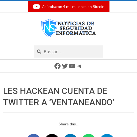
Así robaron 4 mil millones en Bitcoin
Skip
to
content
Search
Secondary
Facebook
Twitter
YouTube
Telegram
Navigation
Menu
LES HACKEAN CUENTA DE
TWITTER A ‘VENTANEANDO’
Share this...