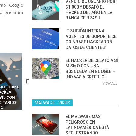
VENDIÓ SU USUARIO POR
omo Google
$1.000 Y DESATÓ EL
rio premium
HACKEO DEL AÑO EN LA
BANCA DE BRASIL
¡TRAICIÓN INTERNA!
AGENTES DE SOPORTE DE
COINBASE HACKEARON
DATOS DE CLIENTES”
EL HACKER SE DELATÓ A SÍ
MISMO CON UNA
BÚSQUEDA EN GOOGLE –
¡NO VAS A CREERLO!
VIEW ALL
CKERS
13 TÉCNICAS
CÓMO LOS HACKERS
OTPS Y
RIDÍCULAMENTE FÁCILES
MANIPULAN GITHUB
LES SIN
PARA HACKEAR Y EXPLOTAR
COPILOT DENTRO DE VS C
INCREÍBLE
NAVEGADORES DE IA
MALWARE - VIRUS
IM BOXES”
AGÉNTICA
EL MALWARE MÁS
PELIGROSO EN
LATINOAMÉRICA ESTÁ
SECUESTRANDO