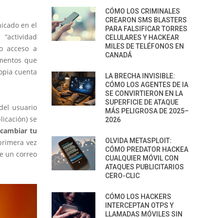
CÓMO LOS CRIMINALES
CREARON SMS BLASTERS
icado en el
PARA FALSIFICAR TORRES
“actividad
CELULARES Y HACKEAR
MILES DE TELÉFONOS EN
o acceso a
CANADÁ
ementos que
ropia cuenta
LA BRECHA INVISIBLE:
CÓMO LOS AGENTES DE IA
SE CONVIRTIERON EN LA
SUPERFICIE DE ATAQUE
del usuario
MÁS PELIGROSA DE 2025–
licación) se
2026
cambiar tu
OLVIDA METASPLOIT:
 primera vez
CÓMO PREDATOR HACKEA
de un correo
CUALQUIER MÓVIL CON
ATAQUES PUBLICITARIOS
CERO-CLIC
CÓMO LOS HACKERS
INTERCEPTAN OTPS Y
LLAMADAS MÓVILES SIN