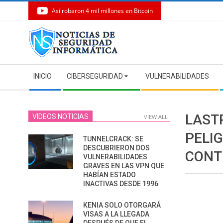
Así robaron 4 mil millones en Bitcoin
Skip
to
content
Secondary
INICIO
CIBERSEGURIDAD
VULNERABILIDADES
Navigation
Menu
LAST
VIDEOS NOTICIAS
VIEW ALL
PELI
TUNNELCRACK: SE
DESCUBRIERON DOS
CONT
VULNERABILIDADES
GRAVES EN LAS VPN QUE
HABÍAN ESTADO
INACTIVAS DESDE 1996
KENIA SOLO OTORGARÁ
VISAS A LA LLEGADA