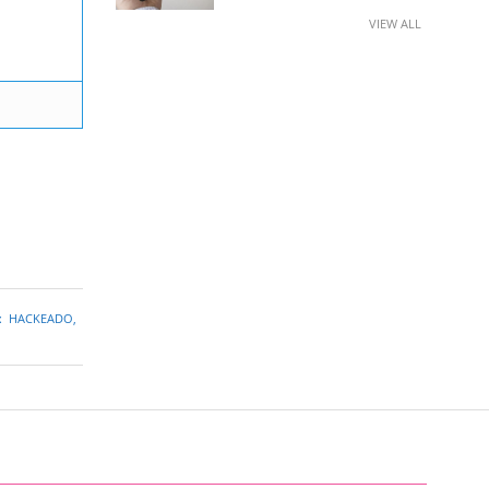
VIEW ALL
:
HACKEADO
,