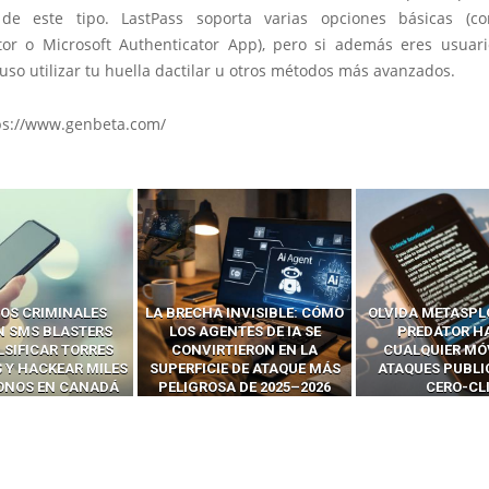
e este tipo. LastPass soporta varias opciones básicas (c
tor o Microsoft Authenticator App), pero si además eres usua
uso utilizar tu huella dactilar u otros métodos más avanzados.
ps://www.genbeta.com/
 INVISIBLE: CÓMO
OLVIDA METASPLOIT: CÓMO
CÓMO LOS HA
ENTES DE IA SE
PREDATOR HACKEA
INTERCEPTAN 
RTIERON EN LA
CUALQUIER MÓVIL CON
LLAMADAS MÓVI
IE DE ATAQUE MÁS
ATAQUES PUBLICITARIOS
‘HACKEAR’ — EL 
SA DE 2025–2026
CERO-CLIC
PODER DE LOS S