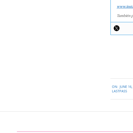
www.inst
También p
2015-
ON:
JUNE 16,
06-
LASTPASS
16