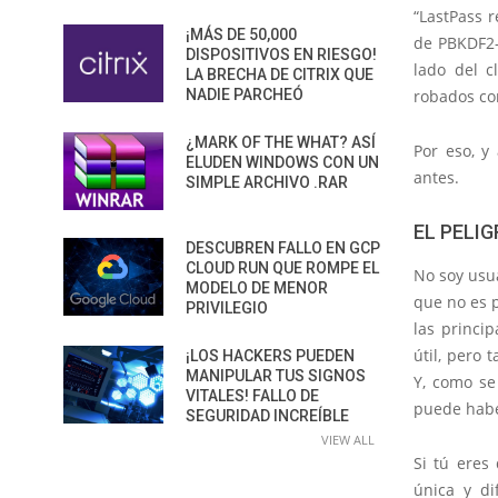
“LastPass r
¡MÁS DE 50,000
de PBKDF2-
DISPOSITIVOS EN RIESGO!
lado del c
LA BRECHA DE CITRIX QUE
robados con
NADIE PARCHEÓ
¿MARK OF THE WHAT? ASÍ
Por eso, y
ELUDEN WINDOWS CON UN
antes.
SIMPLE ARCHIVO .RAR
EL PELI
DESCUBREN FALLO EN GCP
CLOUD RUN QUE ROMPE EL
No soy usua
MODELO DE MENOR
que no es 
PRIVILEGIO
las princip
útil, pero 
¡LOS HACKERS PUEDEN
MANIPULAR TUS SIGNOS
Y, como se
VITALES! FALLO DE
puede haber
SEGURIDAD INCREÍBLE
VIEW ALL
Si tú eres
única y di