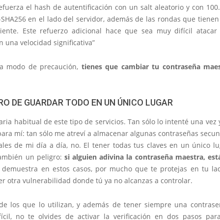
efuerza el hash de autentificación con un salt aleatorio y con 10
SHA256 en el lado del servidor, además de las rondas que tienen 
liente. Este refuerzo adicional hace que sea muy difícil atacar
 una velocidad significativa”
 a modo de precaución,
tienes que cambiar tu contraseña mae
GRO DE GUARDAR TODO EN UN ÚNICO LUGAR
ria habitual de este tipo de servicios. Tan sólo lo intenté una vez
para mí: tan sólo me atreví a almacenar algunas contraseñas secun
ales de mi día a día, no. El tener todas tus claves en un único 
también un peligro:
si alguien adivina la contraseña maestra, es
 demuestra en estos casos, por mucho que te protejas en tu la
 otra vulnerabilidad donde tú ya no alcanzas a controlar.
 de los que lo utilizan, y además de tener siempre una contras
fícil, no te olvides de activar la verificación en dos pasos pa