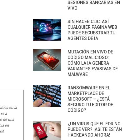
SESIONES BANCARIAS EN
VIVO
SIN HACER CLIC: ASÍ
CUALQUIER PÁGINA WEB
PUEDE SECUESTRAR TU
AGENTES DE IA
MUTACIÓN EN VIVO DE
CÓDIGO MALICIOSO:
CÓMO LA IA GENERA
VARIANTES EVASIVAS DE
MALWARE
RANSOMWARE EN EL
MARKETPLACE DE
MICROSOFT – ¿ESTÁ
SEGURO TU EDITOR DE
nfoca en la
CÓDIGO?
rse a
ro de una
¿UN VIRUS QUE EL EDR NO
cia en
PUEDE VER? ¡ASÍ TE ESTÁN
al.
HACKEANDO AHORA!