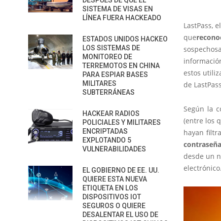
DESPUÉS DE QUE EL
SISTEMA DE VISAS EN
LÍNEA FUERA HACKEADO
LastPass, 
que
recon
ESTADOS UNIDOS HACKEO
LOS SISTEMAS DE
sospechos
MONITOREO DE
informació
TERREMOTOS EN CHINA
estos utili
PARA ESPIAR BASES
MILITARES
de LastPass
SUBTERRÁNEAS
Según la c
HACKEAR RADIOS
(entre los 
POLICIALES Y MILITARES
ENCRIPTADAS
hayan filtr
EXPLOTANDO 5
contraseñ
VULNERABILIDADES
desde un nu
electrónico
EL GOBIERNO DE EE. UU.
QUIERE ESTA NUEVA
ETIQUETA EN LOS
DISPOSITIVOS IOT
SEGUROS O QUIERE
DESALENTAR EL USO DE