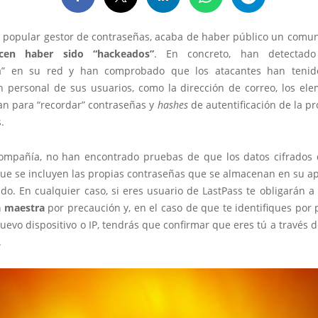
el popular gestor de contraseñas, acaba de haber público un comun
ocen haber sido “hackeados”
. En concreto, han detectado 
a” en su red y han comprobado que los atacantes han tenid
n personal de sus usuarios, como la dirección de correo, los el
zan para “recordar” contraseñas y
hashes
de autentificación de la p
.
ompañía, no han encontrado pruebas de que los datos cifrados 
que se incluyen las propias contraseñas que se almacenan en su ap
ado. En cualquier caso, si eres usuario de LastPass te obligarán a
a maestra
por precaución y, en el caso de que te identifiques por
evo dispositivo o IP, tendrás que confirmar que eres tú a través 
.