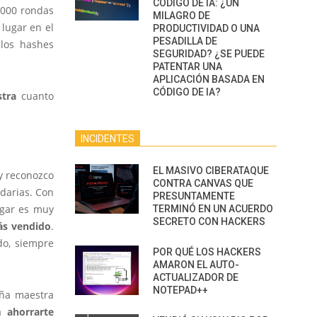
CÓDIGO DE IA: ¿UN
0.000 rondas
MILAGRO DE
lugar en el
PRODUCTIVIDAD O UNA
PESADILLA DE
 los hashes
SEGURIDAD? ¿SE PUEDE
PATENTAR UNA
APLICACIÓN BASADA EN
CÓDIGO DE IA?
stra
cuanto
INCIDENTES
EL MASIVO CIBERATAQUE
 y reconozco
CONTRA CANVAS QUE
darias. Con
PRESUNTAMENTE
lugar es muy
TERMINÓ EN UN ACUERDO
SECRETO CON HACKERS
tás vendido
.
do, siempre
POR QUÉ LOS HACKERS
AMARON EL AUTO-
ACTUALIZADOR DE
NOTEPAD++
eña maestra
ra
ahorrarte