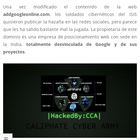
Una vez modificado el contenido de la web
addgoogleonline.com
, los soldados cibernéticos del ISIS
quisieron publicar la hazaña en las redes sociales, pero parece
que les ha salido bastante mal la jugada. La propietaria de este
dominio es una empresa de posicionamiento web con sede en
la India,
totalmente desvinculada de Google y de sus
proyectos
.