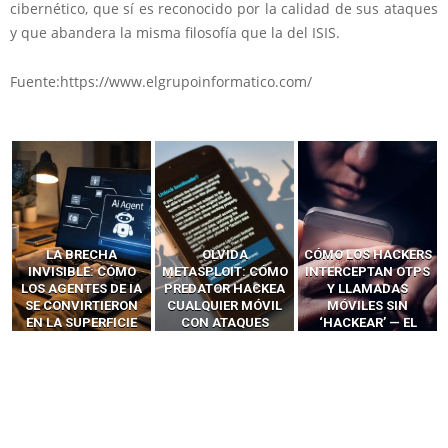
cibernético, que sí es reconocido por la calidad de sus ataques
y que abandera la misma filosofía que la del ISIS.
Fuente:https://www.elgrupoinformatico.com/
LA BRECHA
OLVIDA
CÓMO LOS HACKERS
INVISIBLE: CÓMO
METASPLOIT: CÓMO
INTERCEPTAN OTPS
LOS AGENTES DE IA
PREDATOR HACKEA
Y LLAMADAS
SE CONVIRTIERON
CUALQUIER MÓVIL
MÓVILES SIN
EN LA SUPERFICIE
CON ATAQUES
‘HACKEAR’ — EL
DE ATAQUE MÁS
PUBLICITARIOS
INCREÍBLE PODER DE
PELIGROSA DE
CERO-CLIC
LOS SIM BOXES”
2025–2026