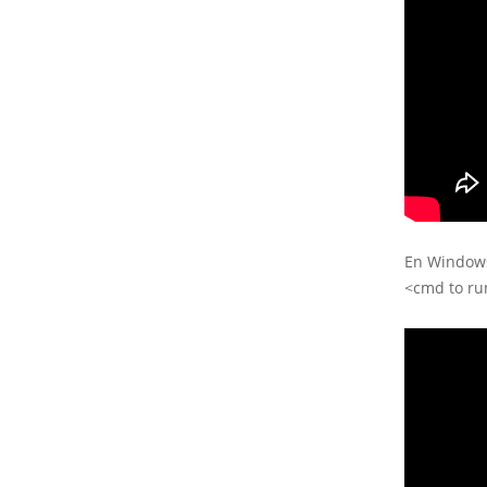
En Windows 
<cmd to ru