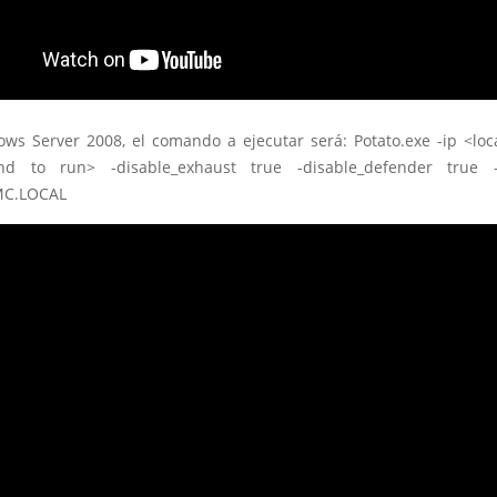
ws Server 2008, el comando a ejecutar será: Potato.exe -ip <loc
d to run> -disable_exhaust true -disable_defender true –
C.LOCAL