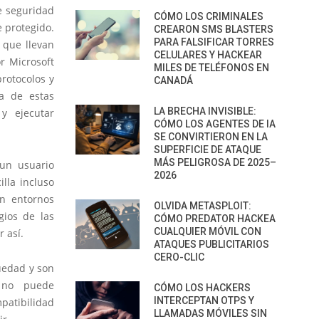
e seguridad
CÓMO LOS CRIMINALES
e protegido.
CREARON SMS BLASTERS
PARA FALSIFICAR TORRES
 que llevan
CELULARES Y HACKEAR
r Microsoft
MILES DE TELÉFONOS EN
rotocolos y
CANADÁ
ha de estas
LA BRECHA INVISIBLE:
y ejecutar
CÓMO LOS AGENTES DE IA
SE CONVIRTIERON EN LA
SUPERFICIE DE ATAQUE
MÁS PELIGROSA DE 2025–
 un usuario
2026
lla incluso
en entornos
OLVIDA METASPLOIT:
gios de las
CÓMO PREDATOR HACKEA
CUALQUIER MÓVIL CON
 así.
ATAQUES PUBLICITARIOS
CERO-CLIC
güedad y son
a no puede
CÓMO LOS HACKERS
INTERCEPTAN OTPS Y
mpatibilidad
LLAMADAS MÓVILES SIN