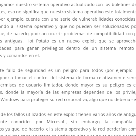
gamos nuestro sistema operativo actualizado con los boletines d
es, eso no significa que nuestro sistema operativo esté totalment
or ejemplo, cuenta con una serie de vulnerabilidades conocidas
ando al sistema operativo y que no pueden ser solucionadas po
ue, de hacerlo, podrían ocurrir problemas de compatibilidad con p
es antiguas. Hot Potato es un nuevo exploit que se aprovec
lidades para ganar privilegios dentro de un sistema remoto 
es y comandos en él.
e fallo de seguridad es un peligro para todos (por ejemplo,
podría tomar el control del sistema de forma relativamente senci
ermisos de usuario limitado), donde mayor es su peligro es 
os, donde la mayoría de las empresas dependen de los privile
Windows para proteger su red corporativa, algo que no debería ser
de los fallos utilizados en este exploit tienen varios años de anti
ente conocidos por Microsoft, sin embargo, la compañí
os ya que, de hacerlo, el sistema operativo y la red perderían co