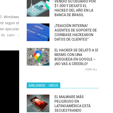
VENDIÓ SU USUARIO POR
$1.000 Y DESATÓ EL
HACKEO DEL AÑO EN LA
BANCA DE BRASIL
 7, Windows
nte según el
¡TRAICIÓN INTERNA!
on ejecutar
AGENTES DE SOPORTE DE
 to run> -
COINBASE HACKEARON
DATOS DE CLIENTES”
EL HACKER SE DELATÓ A SÍ
MISMO CON UNA
BÚSQUEDA EN GOOGLE –
¡NO VAS A CREERLO!
VIEW ALL
MALWARE - VIRUS
EL MALWARE MÁS
PELIGROSO EN
LATINOAMÉRICA ESTÁ
SECUESTRANDO