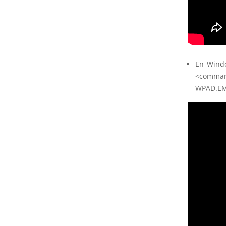
En Windo
<comman
WPAD.EM