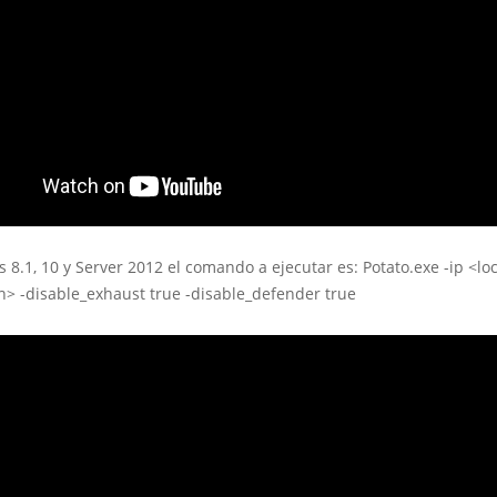
8.1, 10 y Server 2012 el comando a ejecutar es: Potato.exe -ip <lo
n> -disable_exhaust true -disable_defender true