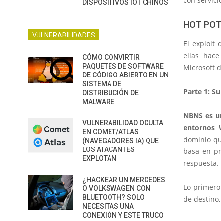
con servici
DISPOSITIVOS IOT CHINOS
HOT POT
VULNERABILIDADES
El exploit
ellas hac
CÓMO CONVIRTIR
PAQUETES DE SOFTWARE
Microsoft 
DE CÓDIGO ABIERTO EN UN
SISTEMA DE
Parte 1: S
DISTRIBUCIÓN DE
MALWARE
NBNS es un
VULNERABILIDAD OCULTA
entornos 
EN COMET/ATLAS
dominio qu
(NAVEGADORES IA) QUE
LOS ATACANTES
basa en pr
EXPLOTAN
respuesta.
¿HACKEAR UN MERCEDES
Lo primero
O VOLKSWAGEN CON
BLUETOOTH? SOLO
de destino,
NECESITAS UNA
CONEXIÓN Y ESTE TRUCO