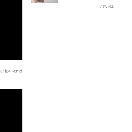
VIEW ALL
cal ip> -cmd