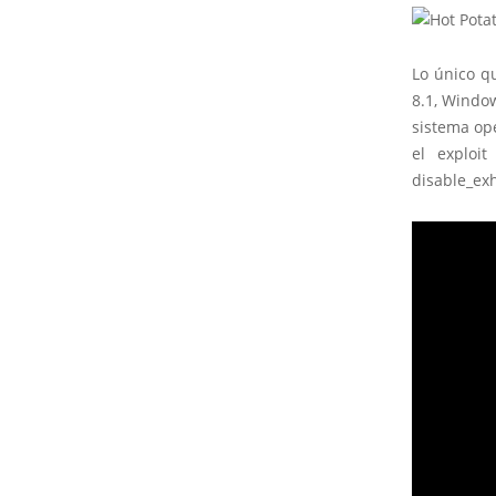
Lo único q
8.1, Window
sistema op
el exploi
disable_ex