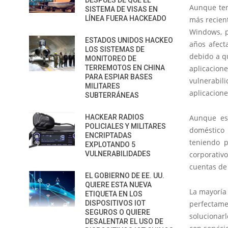
DESPUÉS DE QUE EL
Aunque ten
SISTEMA DE VISAS EN
LÍNEA FUERA HACKEADO
más recient
Windows, p
ESTADOS UNIDOS HACKEO
años afect
LOS SISTEMAS DE
debido a q
MONITOREO DE
TERREMOTOS EN CHINA
aplicacion
PARA ESPIAR BASES
vulnerabi
MILITARES
aplicacion
SUBTERRÁNEAS
HACKEAR RADIOS
Aunque est
POLICIALES Y MILITARES
doméstico 
ENCRIPTADAS
teniendo p
EXPLOTANDO 5
VULNERABILIDADES
corporativ
cuentas de 
EL GOBIERNO DE EE. UU.
QUIERE ESTA NUEVA
La mayoría 
ETIQUETA EN LOS
DISPOSITIVOS IOT
perfectam
SEGUROS O QUIERE
solucionarl
DESALENTAR EL USO DE