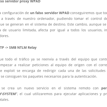
also servidor proxy WPAD
a configuración de
un falso servidor WPAD
conseguiremos que todo
 a través de nuestro ordenador, pudiendo tomar el control d
ue se generan en el sistema de destino. Este cambio, aunque se 
 de usuario limitada, afecta por igual a todos los usuarios, in
dores.
TTP -> SMB NTLM Relay
e todo el tráfico ya se reenvía a través del equipo que cont
pezar a realizar peticiones al equipo de origen con el corr
ste exploit se encarga de redirigir cada una de las solicitudes
 se consiguen los paquetes necesarios para la autenticación.
, se crea un nuevo servicio en el sistema remoto con
pe
Y\SYSTEM”
, el cual utilizaremos para ejecutar aplicaciones y p
tales.