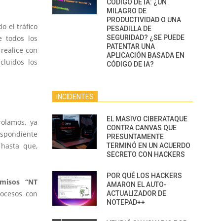
CÓDIGO DE IA: ¿UN
MILAGRO DE
PRODUCTIVIDAD O UNA
 el tráfico
PESADILLA DE
e todos los
SEGURIDAD? ¿SE PUEDE
PATENTAR UNA
realice con
APLICACIÓN BASADA EN
cluidos los
CÓDIGO DE IA?
INCIDENTES
EL MASIVO CIBERATAQUE
rolamos, ya
CONTRA CANVAS QUE
espondiente
PRESUNTAMENTE
 hasta que,
TERMINÓ EN UN ACUERDO
SECRETO CON HACKERS
POR QUÉ LOS HACKERS
rmisos “NT
AMARON EL AUTO-
rocesos con
ACTUALIZADOR DE
NOTEPAD++