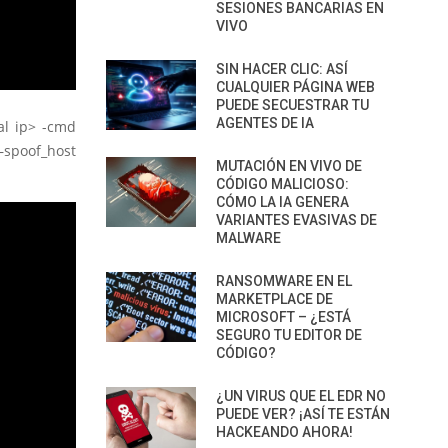
SESIONES BANCARIAS EN
VIVO
SIN HACER CLIC: ASÍ
CUALQUIER PÁGINA WEB
PUEDE SECUESTRAR TU
AGENTES DE IA
al ip> -cmd
spoof_host
MUTACIÓN EN VIVO DE
CÓDIGO MALICIOSO:
CÓMO LA IA GENERA
VARIANTES EVASIVAS DE
MALWARE
RANSOMWARE EN EL
MARKETPLACE DE
MICROSOFT – ¿ESTÁ
SEGURO TU EDITOR DE
CÓDIGO?
¿UN VIRUS QUE EL EDR NO
PUEDE VER? ¡ASÍ TE ESTÁN
HACKEANDO AHORA!