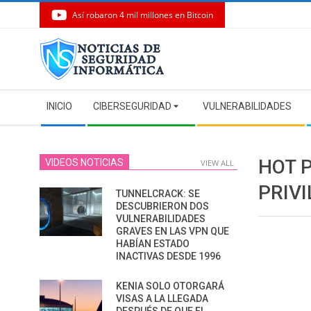
Así robaron 4 mil millones en Bitcoin
Skip
to
content
Secondary
INICIO
CIBERSEGURIDAD
VULNERABILIDADES
Navigation
Menu
HOT 
VIDEOS NOTICIAS
VIEW ALL
PRIV
TUNNELCRACK: SE
DESCUBRIERON DOS
VULNERABILIDADES
GRAVES EN LAS VPN QUE
HABÍAN ESTADO
INACTIVAS DESDE 1996
KENIA SOLO OTORGARÁ
VISAS A LA LLEGADA