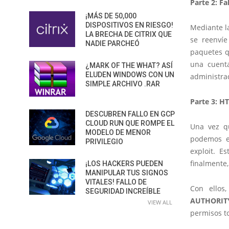
Parte 2: F
¡MÁS DE 50,000
DISPOSITIVOS EN RIESGO!
Mediante l
LA BRECHA DE CITRIX QUE
se reenvíe
NADIE PARCHEÓ
paquetes q
una cuenta
¿MARK OF THE WHAT? ASÍ
ELUDEN WINDOWS CON UN
administra
SIMPLE ARCHIVO .RAR
Parte 3: H
DESCUBREN FALLO EN GCP
CLOUD RUN QUE ROMPE EL
Una vez qu
MODELO DE MENOR
podemos em
PRIVILEGIO
exploit. E
finalmente,
¡LOS HACKERS PUEDEN
MANIPULAR TUS SIGNOS
VITALES! FALLO DE
Con ellos
SEGURIDAD INCREÍBLE
AUTHORIT
VIEW ALL
permisos to