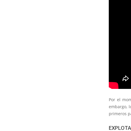
Por el mom
embargo, l
primeros pa
EXPLOTA