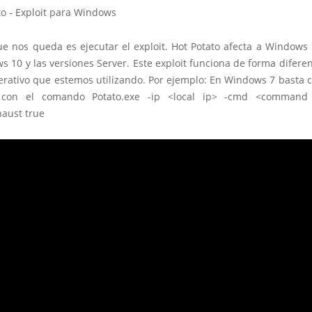
ue nos queda es ejecutar el exploit. Hot Potato afecta a Windows
s 10 y las versiones Server. Este exploit funciona de forma difere
erativo que estemos utilizando. Por ejemplo: En Windows 7 basta c
t con el comando Potato.exe -ip <local ip> -cmd <command
haust true