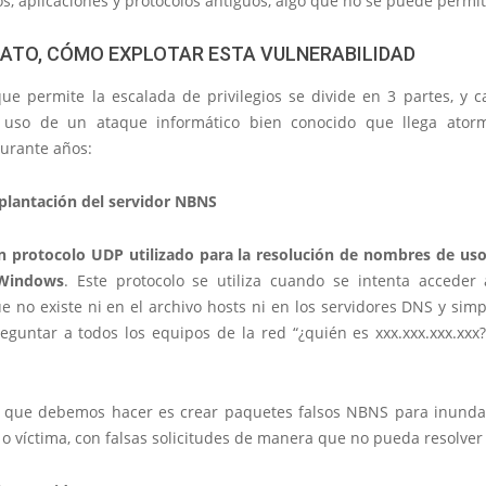
os, aplicaciones y protocolos antiguos, algo que no se puede permit
ATO, CÓMO EXPLOTAR ESTA VULNERABILIDAD
 que permite la escalada de privilegios se divide en 3 partes, y 
e uso de un ataque informático bien conocido que llega ator
durante años:
uplantación del servidor NBNS
 protocolo UDP utilizado para la resolución de nombres de u
Windows
. Este protocolo se utiliza cuando se intenta acceder
e no existe ni en el archivo hosts ni en los servidores DNS y sim
eguntar a todos los equipos de la red “¿quién es xxx.xxx.xxx.xxx?
 que debemos hacer es crear paquetes falsos NBNS para inunda
 o víctima, con falsas solicitudes de manera que no pueda resolver