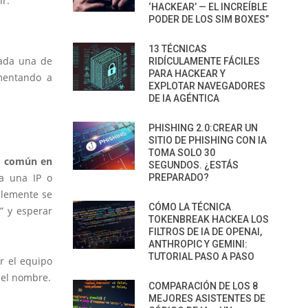
ir.
‘HACKEAR’ — EL INCREÍBLE
PODER DE LOS SIM BOXES”
13 TÉCNICAS
cada una de
RIDÍCULAMENTE FÁCILES
PARA HACKEAR Y
mentando a
EXPLOTAR NAVEGADORES
DE IA AGÉNTICA
PHISHING 2.0:CREAR UN
SITIO DE PHISHING CON IA
TOMA SOLO 30
so común en
SEGUNDOS. ¿ESTÁS
 a una IP o
PREPARADO?
plemente se
CÓMO LA TÉCNICA
” y esperar
TOKENBREAK HACKEA LOS
FILTROS DE IA DE OPENAI,
ANTHROPIC Y GEMINI:
TUTORIAL PASO A PASO
r el equipo
 el nombre.
COMPARACIÓN DE LOS 8
MEJORES ASISTENTES DE