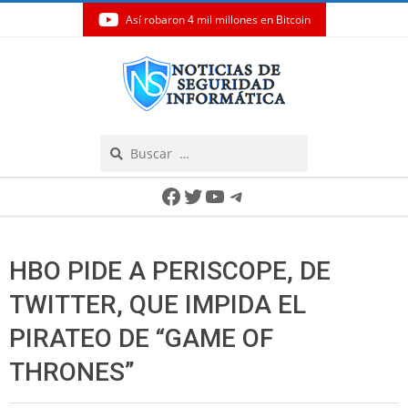
Así robaron 4 mil millones en Bitcoin
Skip
to
content
Search
Secondary
Facebook
Twitter
YouTube
Telegram
Navigation
Menu
HBO PIDE A PERISCOPE, DE
TWITTER, QUE IMPIDA EL
PIRATEO DE “GAME OF
THRONES”