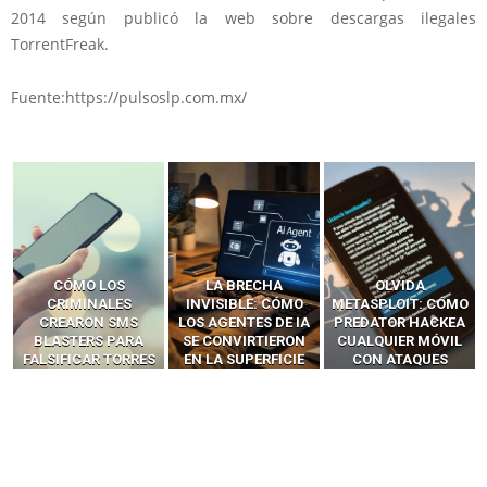
2014 según publicó la web sobre descargas ilegales
TorrentFreak.
Fuente:https://pulsoslp.com.mx/
LA BRECHA
OLVIDA
CÓMO LOS HACKERS
INVISIBLE: CÓMO
METASPLOIT: CÓMO
INTERCEPTAN OTPS
LOS AGENTES DE IA
PREDATOR HACKEA
Y LLAMADAS
SE CONVIRTIERON
CUALQUIER MÓVIL
MÓVILES SIN
EN LA SUPERFICIE
CON ATAQUES
‘HACKEAR’ — EL
DE ATAQUE MÁS
PUBLICITARIOS
INCREÍBLE PODER DE
PELIGROSA DE
CERO-CLIC
LOS SIM BOXES”
2025–2026