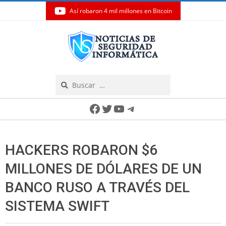
Así robaron 4 mil millones en Bitcoin
Skip
to
content
Search
Secondary
Facebook
Twitter
YouTube
Telegram
Navigation
Menu
HACKERS ROBARON $6
MILLONES DE DÓLARES DE UN
BANCO RUSO A TRAVÉS DEL
SISTEMA SWIFT