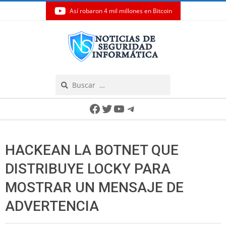
Así robaron 4 mil millones en Bitcoin
Skip
to
content
Search
Secondary
Facebook
Twitter
YouTube
Telegram
Navigation
Menu
HACKEAN LA BOTNET QUE
DISTRIBUYE LOCKY PARA
MOSTRAR UN MENSAJE DE
ADVERTENCIA