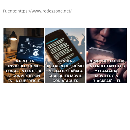
Fuente:https://www.redeszone.net/
LA BRECHA
OLVIDA
CÓMO LOS HACKERS
INVISIBLE: CÓMO
METASPLOIT: CÓMO
INTERCEPTAN OTPS
LOS AGENTES DE IA
PREDATOR HACKEA
Y LLAMADAS
SE CONVIRTIERON
CUALQUIER MÓVIL
MÓVILES SIN
EN LA SUPERFICIE
CON ATAQUES
‘HACKEAR’ — EL
DE ATAQUE MÁS
PUBLICITARIOS
INCREÍBLE PODER DE
PELIGROSA DE
CERO-CLIC
LOS SIM BOXES”
2025–2026