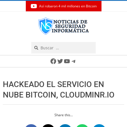
Así robaron 4 mil millones en Bitcoin
Skip
to
content
Search
Secondary
Facebook
Twitter
YouTube
Telegram
Navigation
Menu
HACKEADO EL SERVICIO EN
NUBE BITCOIN, CLOUDMINR.IO
Share this...