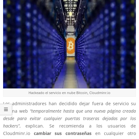
Hackeado el servicio en nube Bitcoin, Cloudminr.io
Los administradores han decidido dejar fuera de servicio su
página web
“temporalmente hasta que una nueva página creada
desde para evitar cualquier puertas traseras dejadas por los
hackers”
, explican. Se recomienda a los usuarios de
Cloudminr.io
cambiar sus contraseñas
en cualquier otro