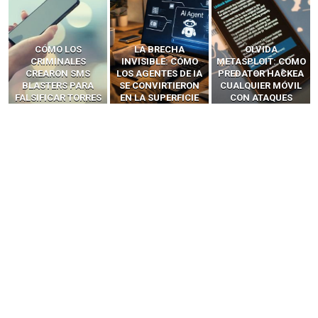
LA BRECHA
OLVIDA
CÓMO LOS HACKERS
INVISIBLE: CÓMO
METASPLOIT: CÓMO
INTERCEPTAN OTPS
LOS AGENTES DE IA
PREDATOR HACKEA
Y LLAMADAS
SE CONVIRTIERON
CUALQUIER MÓVIL
MÓVILES SIN
EN LA SUPERFICIE
CON ATAQUES
‘HACKEAR’ — EL
DE ATAQUE MÁS
PUBLICITARIOS
INCREÍBLE PODER DE
PELIGROSA DE
CERO-CLIC
LOS SIM BOXES”
2025–2026