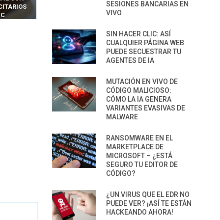
SESIONES BANCARIAS EN
CITARIOS
‘HACKEAR’ — EL INCREÍBLE
NAVEGADORES DE IA
VIVO
IC
PODER DE LOS SIM BOXES”
AGÉNTICA
SIN HACER CLIC: ASÍ
CUALQUIER PÁGINA WEB
PUEDE SECUESTRAR TU
AGENTES DE IA
MUTACIÓN EN VIVO DE
CÓDIGO MALICIOSO:
CÓMO LA IA GENERA
VARIANTES EVASIVAS DE
MALWARE
RANSOMWARE EN EL
MARKETPLACE DE
MICROSOFT – ¿ESTÁ
SEGURO TU EDITOR DE
CÓDIGO?
¿UN VIRUS QUE EL EDR NO
PUEDE VER? ¡ASÍ TE ESTÁN
HACKEANDO AHORA!