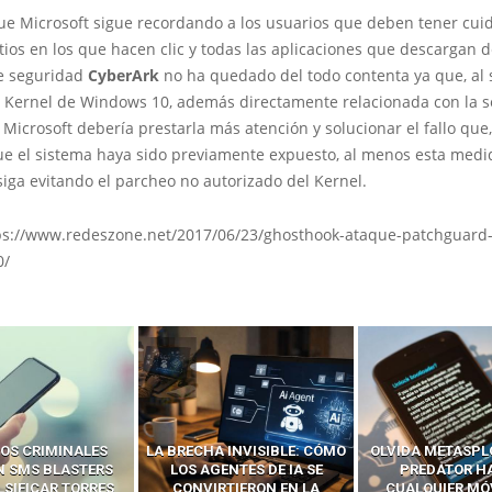
ue Microsoft sigue recordando a los usuarios que deben tener cui
itios en los que hacen clic y todas las aplicaciones que descargan de
e seguridad
CyberArk
no ha quedado del todo contenta ya que, al 
l Kernel de Windows 10, además directamente relacionada con la s
Microsoft debería prestarla más atención y solucionar el fallo qu
ue el sistema haya sido previamente expuesto, al menos esta medi
iga evitando el parcheo no autorizado del Kernel.
ps://www.redeszone.net/2017/06/23/ghosthook-ataque-patchguard-
0/
OS CRIMINALES
LA BRECHA INVISIBLE: CÓMO
OLVIDA METASPL
N SMS BLASTERS
LOS AGENTES DE IA SE
PREDATOR H
LSIFICAR TORRES
CONVIRTIERON EN LA
CUALQUIER MÓ