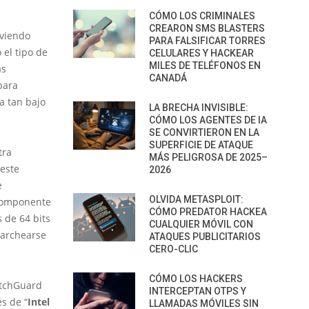
CÓMO LOS CRIMINALES
CREARON SMS BLASTERS
 viendo
PARA FALSIFICAR TORRES
el tipo de
CELULARES Y HACKEAR
MILES DE TELÉFONOS EN
as
CANADÁ
para
a tan bajo
LA BRECHA INVISIBLE:
CÓMO LOS AGENTES DE IA
SE CONVIRTIERON EN LA
SUPERFICIE DE ATAQUE
tra
MÁS PELIGROSA DE 2025–
 este
2026
e
OLVIDA METASPLOIT:
 componente
CÓMO PREDATOR HACKEA
 de 64 bits
CUALQUIER MÓVIL CON
parchearse
ATAQUES PUBLICITARIOS
CERO-CLIC
CÓMO LOS HACKERS
atchGuard
INTERCEPTAN OTPS Y
s de “
Intel
LLAMADAS MÓVILES SIN