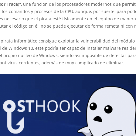
sor Trace)
“, una función de los procesadores modernos que permit
r los comandos y procesos de la CPU, aunque, por suerte, para pod
es necesario que el pirata esté físicamente en el equipo de maner
tar el código en él, no se puede ejecutar de forma remota ni con
pirata informático consigue explotar la vulnerabilidad del módulo
 de Windows 10, este podría ser capaz de instalar malware residen
 el propio núcleo de Windows, siendo así imposible de detectar para
 antivirus corrientes, además de muy complicado de eliminar.