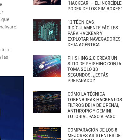
‘HACKEAR’ — EL INCREÍBLE
e
PODER DE LOS SIM BOXES”
er
a que
13 TÉCNICAS
 malware.
RIDÍCULAMENTE FÁCILES
PARA HACKEAR Y
EXPLOTAR NAVEGADORES
DE IA AGÉNTICA
te, o
 las
PHISHING 2.0:CREAR UN
SITIO DE PHISHING CON IA
TOMA SOLO 30
SEGUNDOS. ¿ESTÁS
PREPARADO?
CÓMO LA TÉCNICA
TOKENBREAK HACKEA LOS
FILTROS DE IA DE OPENAI,
ANTHROPIC Y GEMINI:
TUTORIAL PASO A PASO
COMPARACIÓN DE LOS 8
MEJORES ASISTENTES DE