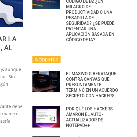
CÓDIGO DE IA: ¿UN
MILAGRO DE
PRODUCTIVIDAD O UNA
PESADILLA DE
SEGURIDAD? ¿SE PUEDE
PATENTAR UNA
APLICACIÓN BASADA EN
AR LA
CÓDIGO DE IA?
, AL
INCIDENTES
l y, aunque
EL MASIVO CIBERATAQUE
tar. Sin
CONTRA CANVAS QUE
egún
PRESUNTAMENTE
TERMINÓ EN UN ACUERDO
SECRETO CON HACKERS
acante debe
POR QUÉ LOS HACKERS
permanecer
AMARON EL AUTO-
ACTUALIZADOR DE
sería
NOTEPAD++