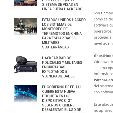
DESPUÉS DE QUE EL
SISTEMA DE VISAS EN
LÍNEA FUERA HACKEADO
Son tiempo
cómo se de
ESTADOS UNIDOS HACKEO
LOS SISTEMAS DE
software qu
MONITOREO DE
operativos
TERREMOTOS EN CHINA
proteger a 
PARA ESPIAR BASES
MILITARES
nivel que 
SUBTERRÁNEAS
GhostHoo
HACKEAR RADIOS
Windows 10
POLICIALES Y MILITARES
ENCRIPTADAS
sistema ope
EXPLOTANDO 5
informátic
VULNERABILIDADES
PatchGuar
del sistema
EL GOBIERNO DE EE. UU.
QUIERE ESTA NUEVA
con softwar
ETIQUETA EN LOS
DISPOSITIVOS IOT
Este ataqu
SEGUROS O QUIERE
DESALENTAR EL USO DE
no aprovech