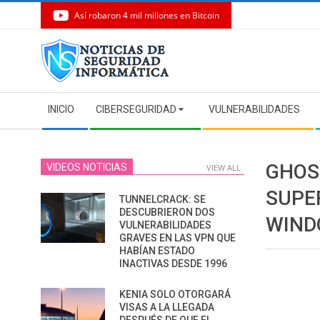
Así robaron 4 mil millones en Bitcoin
Skip
to
content
Secondary
INICIO
CIBERSEGURIDAD
VULNERABILIDADES
Navigation
Menu
GHOS
VIDEOS NOTICIAS
VIEW ALL
SUPE
TUNNELCRACK: SE
DESCUBRIERON DOS
WIND
VULNERABILIDADES
GRAVES EN LAS VPN QUE
HABÍAN ESTADO
INACTIVAS DESDE 1996
KENIA SOLO OTORGARÁ
VISAS A LA LLEGADA