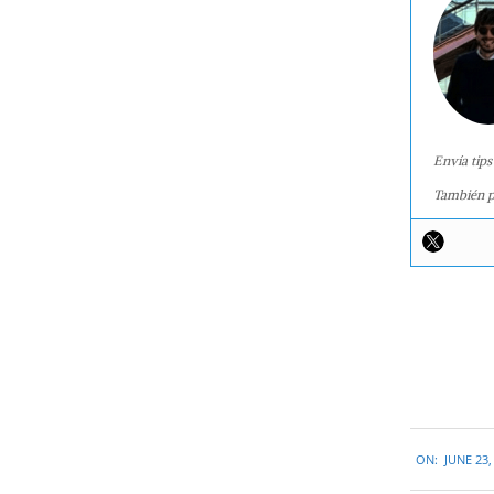
Envía tips
También p
2017-
ON:
JUNE 23,
06-
23