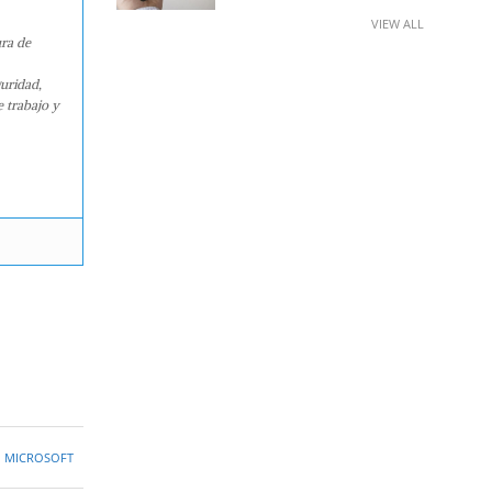
VIEW ALL
ura de
guridad,
e trabajo y
,
MICROSOFT