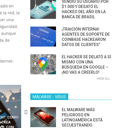
VENDIÓ SU USUARIO POR
dado en
$1.000 Y DESATÓ EL
HACKEO DEL AÑO EN LA
 la red, la
BANCA DE BRASIL
ser una
eguridad,
¡TRAICIÓN INTERNA!
e, aunque
AGENTES DE SOPORTE DE
COINBASE HACKEARON
da de
DATOS DE CLIENTES”
EL HACKER SE DELATÓ A SÍ
kernel-
MISMO CON UNA
BÚSQUEDA EN GOOGLE –
¡NO VAS A CREERLO!
VIEW ALL
MALWARE - VIRUS
EL MALWARE MÁS
PELIGROSO EN
OIT: CÓMO
CÓMO LOS HACKERS
13 TÉCNICAS
LATINOAMÉRICA ESTÁ
ACKEA
INTERCEPTAN OTPS Y
RIDÍCULAMENTE FÁCILE
SECUESTRANDO
VIL CON
LLAMADAS MÓVILES SIN
PARA HACKEAR Y EXPLO