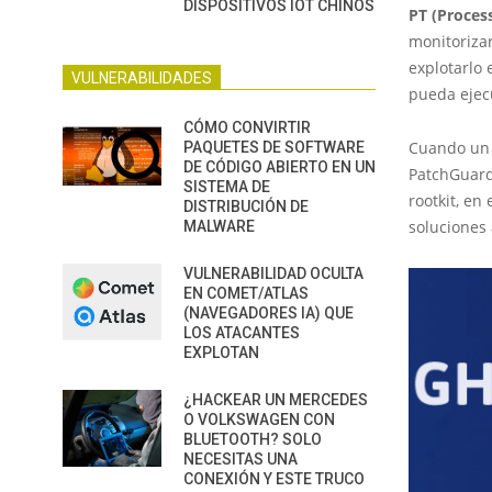
DISPOSITIVOS IOT CHINOS
PT (Proces
monitoriza
explotarlo 
VULNERABILIDADES
pueda ejecu
CÓMO CONVIRTIR
Cuando un 
PAQUETES DE SOFTWARE
DE CÓDIGO ABIERTO EN UN
PatchGuard
SISTEMA DE
rootkit, en
DISTRIBUCIÓN DE
soluciones
MALWARE
VULNERABILIDAD OCULTA
EN COMET/ATLAS
(NAVEGADORES IA) QUE
LOS ATACANTES
EXPLOTAN
¿HACKEAR UN MERCEDES
O VOLKSWAGEN CON
BLUETOOTH? SOLO
NECESITAS UNA
CONEXIÓN Y ESTE TRUCO