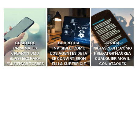
LA BRECHA
OLVIDA
CÓMO LOS HACKERS
INVISIBLE: CÓMO
METASPLOIT: CÓMO
INTERCEPTAN OTPS
LOS AGENTES DE IA
PREDATOR HACKEA
Y LLAMADAS
SE CONVIRTIERON
CUALQUIER MÓVIL
MÓVILES SIN
EN LA SUPERFICIE
CON ATAQUES
‘HACKEAR’ — EL
DE ATAQUE MÁS
PUBLICITARIOS
INCREÍBLE PODER DE
PELIGROSA DE
CERO-CLIC
LOS SIM BOXES”
2025–2026