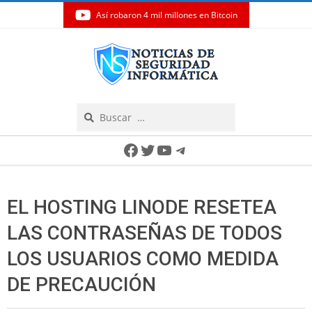
Así robaron 4 mil millones en Bitcoin
Skip
to
content
Search
Secondary
Facebook
Twitter
YouTube
Telegram
Navigation
Menu
EL HOSTING LINODE RESETEA
LAS CONTRASEÑAS DE TODOS
LOS USUARIOS COMO MEDIDA
DE PRECAUCIÓN