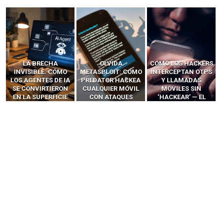
LA BRECHA
OLVIDA
CÓMO LOS HACKERS
INVISIBLE: CÓMO
METASPLOIT: CÓMO
INTERCEPTAN OTPS
LOS AGENTES DE IA
PREDATOR HACKEA
Y LLAMADAS
SE CONVIRTIERON
CUALQUIER MÓVIL
MÓVILES SIN
EN LA SUPERFICIE
CON ATAQUES
‘HACKEAR’ — EL
DE ATAQUE MÁS
PUBLICITARIOS
INCREÍBLE PODER DE
PELIGROSA DE
CERO-CLIC
LOS SIM BOXES”
2025–2026