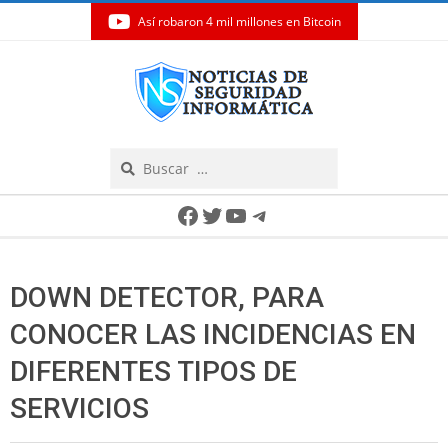
Así robaron 4 mil millones en Bitcoin
Skip
to
content
Search
Secondary
Facebook
Twitter
YouTube
Telegram
Navigation
Menu
DOWN DETECTOR, PARA
CONOCER LAS INCIDENCIAS EN
DIFERENTES TIPOS DE
SERVICIOS