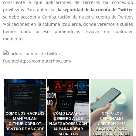
consciente a qué aplicaciones de terceros ha concedido
privilegios. Para potenciar
la seguridad de la cuenta de Twitter
se debe acceder a ‘Configuración’ de nuestra cuenta de Twitter,
‘Aplicaciones’ en la columna izquierda, donde veremos a cuáles
hemos dado acceso, pudiéndolas revocar en cualquier
momento.
Fuente:https://computerhoy.com/
CÓMO LOS HACKERS
CÓMO LAVAR EL
CÓMO LOS
MANIPULAN
CEREBRO A LOS
CRIMINALES
GITHUB COPILOT
NAVEGADORES CON
CREARON SMS
DENTRO DE VS CODE
IA PARA ROBAR
BLASTERS PARA
SECRETOS
FALSIFICAR TORRES