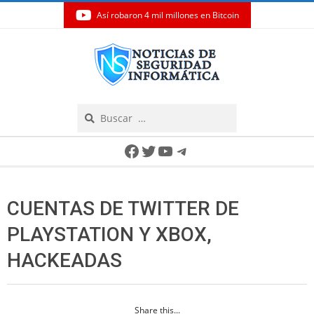
Así robaron 4 mil millones en Bitcoin
Skip
to
content
Search
Secondary
Facebook
Twitter
YouTube
Telegram
Navigation
Menu
CUENTAS DE TWITTER DE
PLAYSTATION Y XBOX,
HACKEADAS
Share this...