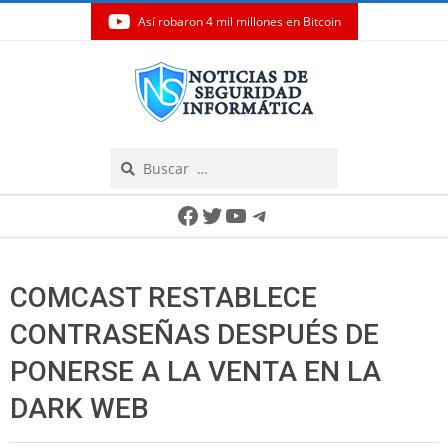
Así robaron 4 mil millones en Bitcoin
Skip
to
content
Search
Secondary
Facebook
Twitter
YouTube
Telegram
Navigation
Menu
COMCAST RESTABLECE
CONTRASEÑAS DESPUÉS DE
PONERSE A LA VENTA EN LA
DARK WEB