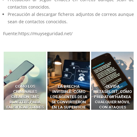
contactos conocidos.
Precaución al descargar ficheros adjuntos de correos aunque
sean de contactos conocidos.
Fuente:https://muyseguridad.net/
LA BRECHA
OLVIDA
CÓMO LOS HACKERS
INVISIBLE: CÓMO
METASPLOIT: CÓMO
INTERCEPTAN OTPS
LOS AGENTES DE IA
PREDATOR HACKEA
Y LLAMADAS
SE CONVIRTIERON
CUALQUIER MÓVIL
MÓVILES SIN
EN LA SUPERFICIE
CON ATAQUES
‘HACKEAR’ — EL
DE ATAQUE MÁS
PUBLICITARIOS
INCREÍBLE PODER DE
PELIGROSA DE
CERO-CLIC
LOS SIM BOXES”
2025–2026