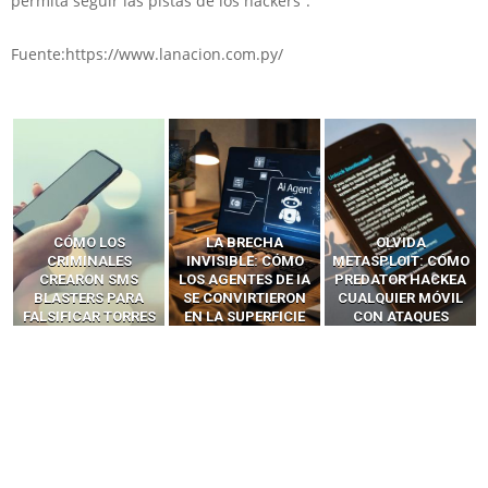
permita seguir las pistas de los hackers”.
Fuente:https://www.lanacion.com.py/
LA BRECHA
OLVIDA
CÓMO LOS HACKERS
INVISIBLE: CÓMO
METASPLOIT: CÓMO
INTERCEPTAN OTPS
LOS AGENTES DE IA
PREDATOR HACKEA
Y LLAMADAS
SE CONVIRTIERON
CUALQUIER MÓVIL
MÓVILES SIN
EN LA SUPERFICIE
CON ATAQUES
‘HACKEAR’ — EL
DE ATAQUE MÁS
PUBLICITARIOS
INCREÍBLE PODER DE
PELIGROSA DE
CERO-CLIC
LOS SIM BOXES”
2025–2026