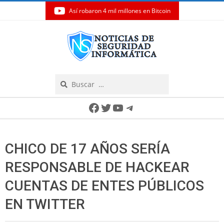
Así robaron 4 mil millones en Bitcoin
Skip
to
content
Search
Secondary
Facebook
Twitter
YouTube
Telegram
Navigation
Menu
CHICO DE 17 AÑOS SERÍA
RESPONSABLE DE HACKEAR
CUENTAS DE ENTES PÚBLICOS
EN TWITTER